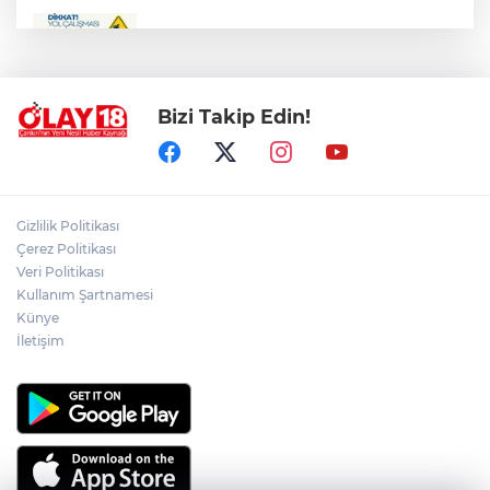
ZÜBEYDE HANIM CADDESİ BİR
GÜNLÜĞÜNE TRAFİĞE KAPATILIYOR
Bizi Takip Edin!
PKK'NIN SİLAH BIRAKMA SÜRECİNDE
YENİ DÖNEM
ÇANKIRILI AYDIN ALTIN'IN ACI SONU
Gizlilik Politikası
Çerez Politikası
Veri Politikası
Kullanım Şartnamesi
ÇANKIRILI ECZACI SABRİ ATAMANALP
ANKARA'DA HAYATINI KAYBETTİ
Künye
İletişim