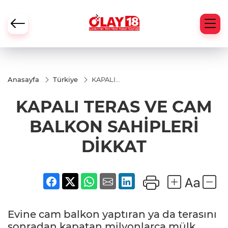
Anasayfa
Türkiye
KAPALI
TERAS VE
CAM
KAPALI TERAS VE CAM
BALKON
SAHİPLERİ
DİKKAT
BALKON SAHİPLERİ
DİKKAT
Evine cam balkon yaptıran ya da terasını
sonradan kapatan milyonlarca mülk