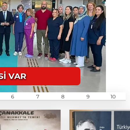
Sİ VAR
6
7
8
9
10