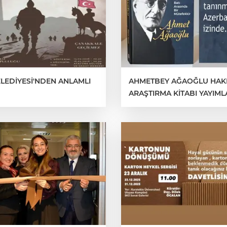
ELEDİYESİ'NDEN ANLAMLI
AHMETBEY AĞAOĞLU HAKK
ARAŞTIRMA KİTABI YAYIML