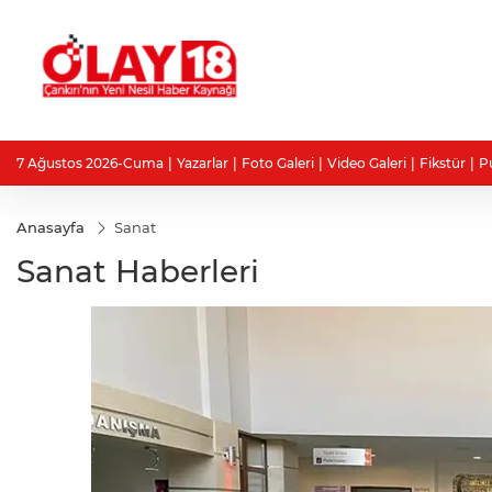
7 Ağustos 2026-Cuma
Yazarlar
Foto Galeri
Video Galeri
Fikstür
P
Anasayfa
Sanat
Sanat Haberleri