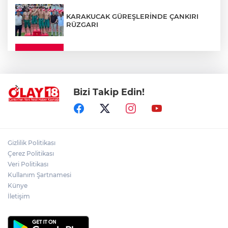
KARAKUCAK GÜREŞLERİNDE ÇANKIRI
RÜZGARI
ÇANKIRI'DA YALNIZ YAŞAYAN
KADINDAN ACI HABER
Bizi Takip Edin!
ADEM YAYLACI ELDİVAN'DA DUALARLA
TOPRAĞA VERİLDİ
ÇAKÜ DİŞ HEKİMLİĞİ FAKÜLTESİ'NDEN
Gizlilik Politikası
SAĞLIK ORDUSUNA 58 YENİ DİŞ HEKİMİ
Çerez Politikası
Veri Politikası
Kullanım Şartnamesi
ABD-İRAN HATTINDA YENİ KRİZ
Künye
İletişim