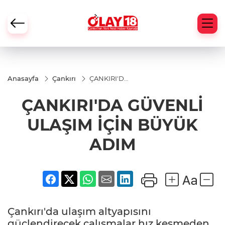
Anasayfa
Çankırı
ÇANKIRI'DA
GÜVENLİ
ULAŞIM
ÇANKIRI'DA GÜVENLİ
İÇİN BÜYÜK
ADIM
ULAŞIM İÇİN BÜYÜK
ADIM
Çankırı'da ulaşım altyapısını
güçlendirecek çalışmalar hız kesmeden