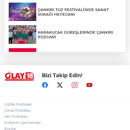
ÇANKIRI TUZ FESTİVALİ'NDE SANAT
SOKAĞI HEYECANI
KARAKUCAK GÜREŞLERİNDE ÇANKIRI
RÜZGARI
ÇANKIRI'DA YALNIZ YAŞAYAN
KADINDAN ACI HABER
Bizi Takip Edin!
ADEM YAYLACI ELDİVAN'DA DUALARLA
TOPRAĞA VERİLDİ
ÇAKÜ DİŞ HEKİMLİĞİ FAKÜLTESİ'NDEN
Gizlilik Politikası
SAĞLIK ORDUSUNA 58 YENİ DİŞ HEKİMİ
Çerez Politikası
Veri Politikası
Kullanım Şartnamesi
ABD-İRAN HATTINDA YENİ KRİZ
Künye