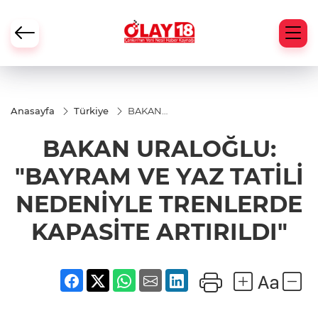
Anasayfa
Türkiye
BAKAN
URALOĞLU:
"BAYRAM VE
BAKAN URALOĞLU:
YAZ TATİLİ
NEDENİYLE
TRENLERDE
"BAYRAM VE YAZ TATİLİ
KAPASİTE
ARTIRILDI"
NEDENİYLE TRENLERDE
KAPASİTE ARTIRILDI"