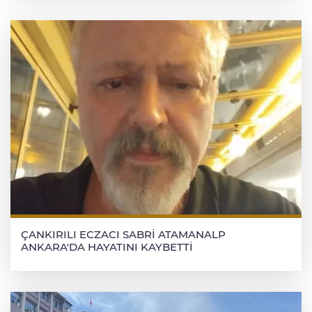
Shahla ASLAN
AZERBAYCANLI YAZAR
"ABDURRAHİM BEY
HAKVERDİYEV'İN TİYATRO
ESERLERİ" ADLI KİTABI ARTIK
TÜRKÇE
Mehmet Buğra Öztürk
SOMALİ DENİZLERİNİ TÜRKİYE
KORUYACAK
Omur Acikgoz
KAAN'IN İLK UÇUŞU DÜNYA
BASININDA
ÇANKIRILI ECZACI SABRİ ATAMANALP
ANKARA'DA HAYATINI KAYBETTİ