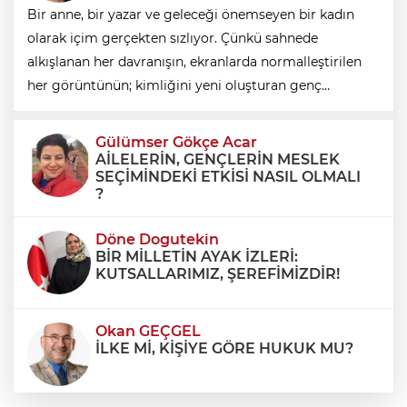
Bir anne, bir yazar ve geleceği önemseyen bir kadın
olarak içim gerçekten sızlıyor. Çünkü sahnede
alkışlanan her davranışın, ekranlarda normalleştirilen
her görüntünün; kimliğini yeni oluşturan genç
kızlarımız üzerinde bir etkisi olduğuna inanıyorum.
Gençler elbette kendi kararlarını verecek bireyl
Gülümser Gökçe Acar
AİLELERİN, GENÇLERİN MESLEK
SEÇİMİNDEKİ ETKİSİ NASIL OLMALI
?
Döne Dogutekin
BİR MİLLETİN AYAK İZLERİ:
KUTSALLARIMIZ, ŞEREFİMİZDİR!
Okan GEÇGEL
İLKE Mİ, KİŞİYE GÖRE HUKUK MU?