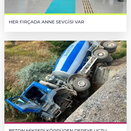
HER FIRÇADA ANNE SEVGİSİ VAR
BETON MİKSERİ KÖPRÜDEN DEREYE UÇTU,