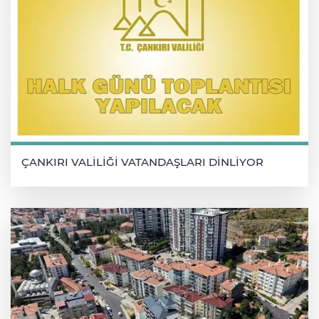
ÇANKIRI VALİLİĞİ VATANDAŞLARI DİNLİYOR