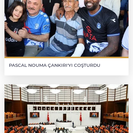
PASCAL NOUMA ÇANKIRI'YI COŞTURDU