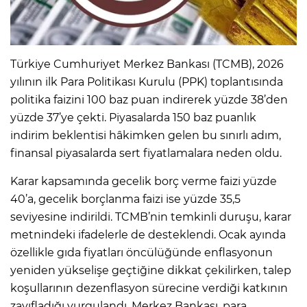
Türkiye Cumhuriyet Merkez Bankası (TCMB), 2026
yılının ilk Para Politikası Kurulu (PPK) toplantısında
politika faizini 100 baz puan indirerek yüzde 38’den
yüzde 37’ye çekti. Piyasalarda 150 baz puanlık
indirim beklentisi hâkimken gelen bu sınırlı adım,
finansal piyasalarda sert fiyatlamalara neden oldu.
Karar kapsamında gecelik borç verme faizi yüzde
40’a, gecelik borçlanma faizi ise yüzde 35,5
seviyesine indirildi. TCMB’nin temkinli duruşu, karar
metnindeki ifadelerle de desteklendi. Ocak ayında
özellikle gıda fiyatları öncülüğünde enflasyonun
yeniden yükselişe geçtiğine dikkat çekilirken, talep
koşullarının dezenflasyon sürecine verdiği katkının
zayıfladığı vurgulandı. Merkez Bankası, para