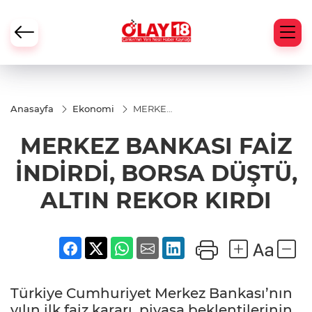
Anasayfa
Ekonomi
MERKEZ
BANKASI
FAİZ
MERKEZ BANKASI FAİZ
İNDİRDİ,
BORSA
DÜŞTÜ,
İNDİRDİ, BORSA DÜŞTÜ,
ALTIN
REKOR
ALTIN REKOR KIRDI
KIRDI
Türkiye Cumhuriyet Merkez Bankası’nın
yılın ilk faiz kararı, piyasa beklentilerinin