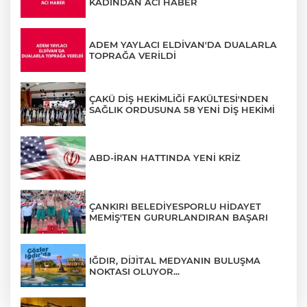
KADINDAN ACI HABER
ADEM YAYLACI ELDİVAN'DA DUALARLA
TOPRAĞA VERİLDİ
ÇAKÜ DİŞ HEKİMLİĞİ FAKÜLTESİ'NDEN
SAĞLIK ORDUSUNA 58 YENİ DİŞ HEKİMİ
ABD-İRAN HATTINDA YENİ KRİZ
ÇANKIRI BELEDİYESPORLU HİDAYET
MEMİŞ'TEN GURURLANDIRAN BAŞARI
IĞDIR, DİJİTAL MEDYANIN BULUŞMA
NOKTASI OLUYOR...