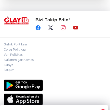
ÇANKIRI'DA AYNI METRUK EV YİNE
ALEVLERE TESLİM OLDU
Bizi Takip Edin!
ÖZGÜR ÖZEL VE VELİ AĞBABA
HAKKINDA KRİTİK GELİŞME
ÇANKIRI'NIN EMEKTAR AŞÇISI CELAL
Gizlilik Politikası
KILIÇ SON YOLCULUĞUNA UĞURLANDI
Çerez Politikası
Veri Politikası
Kullanım Şartnamesi
CHP İL BAŞKANLIĞI'NA KAMİL AKDOĞAN
GETİRİLDİ
Künye
İletişim