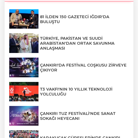
81 İLDEN 150 GAZETECİ IĞDIR'DA
BULUŞTU
TÜRKİYE, PAKİSTAN VE SUUDİ
ARABİSTAN'DAN ORTAK SAVUNMA
ANLAŞMASI
ÇANKIRI'DA FESTİVAL COŞKUSU ZİRVEYE
ÇIKIYOR
T3 VAKFI'NIN 10 YILLIK TEKNOLOJİ
YOLCULUĞU
ÇANKIRI TUZ FESTİVALİ'NDE SANAT
SOKAĞI HEYECANI
KARAKUCAK GÜREŞLERİNDE ÇANKIRI