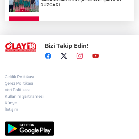
RÜZGARI
ÇANKIRI'DA YALNIZ YAŞAYAN
KADINDAN ACI HABER
Bizi Takip Edin!
ADEM YAYLACI ELDİVAN'DA DUALARLA
TOPRAĞA VERİLDİ
ÇAKÜ DİŞ HEKİMLİĞİ FAKÜLTESİ'NDEN
Gizlilik Politikası
SAĞLIK ORDUSUNA 58 YENİ DİŞ HEKİMİ
Çerez Politikası
Veri Politikası
Kullanım Şartnamesi
ABD-İRAN HATTINDA YENİ KRİZ
Künye
İletişim