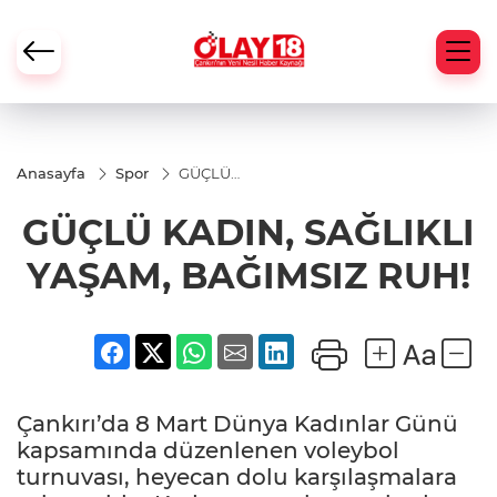
Anasayfa
Spor
GÜÇLÜ
KADIN,
SAĞLIKLI
GÜÇLÜ KADIN, SAĞLIKLI
YAŞAM,
BAĞIMSIZ
RUH!
YAŞAM, BAĞIMSIZ RUH!
Çankırı’da 8 Mart Dünya Kadınlar Günü
kapsamında düzenlenen voleybol
turnuvası, heyecan dolu karşılaşmalara