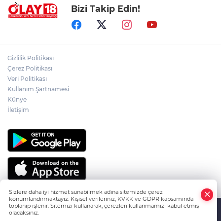
Bizi Takip Edin!
ADEM YAYLACI ELDİVAN'DA DUALARLA
TOPRAĞA VERİLDİ
ÇAKÜ DİŞ HEKİMLİĞİ FAKÜLTESİ'NDEN
Gizlilik Politikası
SAĞLIK ORDUSUNA 58 YENİ DİŞ HEKİMİ
Çerez Politikası
Veri Politikası
Kullanım Şartnamesi
ABD-İRAN HATTINDA YENİ KRİZ
Künye
İletişim
Sizlere daha iyi hizmet sunabilmek adına sitemizde çerez
konumlandırmaktayız. Kişisel verileriniz, KVKK ve GDPR kapsamında
toplanıp işlenir. Sitemizi kullanarak, çerezleri kullanmamızı kabul etmiş
olacaksınız.
HABER YAZILIMI
ve TURKTICARET.NET projesidir Copyright© 2006-
Anasayfa
Haber Ara
Yazarlar