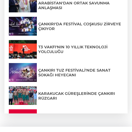
ARABİSTAN'DAN ORTAK SAVUNMA
ANLAŞMASI
ÇANKIRI'DA FESTİVAL COŞKUSU ZİRVEYE
ÇIKIYOR
T3 VAKFI'NIN 10 YILLIK TEKNOLOJİ
YOLCULUĞU
ÇANKIRI TUZ FESTİVALİ'NDE SANAT
SOKAĞI HEYECANI
KARAKUCAK GÜREŞLERİNDE ÇANKIRI
RÜZGARI
ÇANKIRI'DA YALNIZ YAŞAYAN
KADINDAN ACI HABER