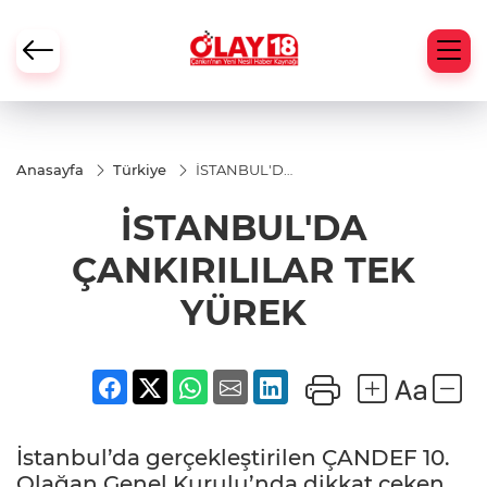
Anasayfa
Türkiye
İSTANBUL'DA
ÇANKIRILILAR
TEK YÜREK
İSTANBUL'DA
ÇANKIRILILAR TEK
YÜREK
İstanbul’da gerçekleştirilen ÇANDEF 10.
Olağan Genel Kurulu’nda dikkat çeken