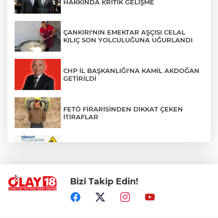
HAKKINDA KRİTİK GELİŞME
ÇANKIRI'NIN EMEKTAR AŞÇISI CELAL
KILIÇ SON YOLCULUĞUNA UĞURLANDI
CHP İL BAŞKANLIĞI'NA KAMİL AKDOĞAN
GETİRİLDİ
FETÖ FİRARİSİNDEN DİKKAT ÇEKEN
İTİRAFLAR
ZÜBEYDE HANIM CADDESİ BİR
GÜNLÜĞÜNE TRAFİĞE KAPATILIYOR
Bizi Takip Edin!
PKK'NIN SİLAH BIRAKMA SÜRECİNDE
YENİ DÖNEM