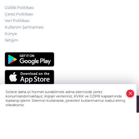
ÇANKIRILI AYDIN ALTIN'IN ACI SONU
Gizlilik Politikası
Çerez Politikası
Veri Politikası
Kullanım Şartnamesi
ÇANKIRILI ECZACI SABRİ ATAMANALP
ANKARA'DA HAYATINI KAYBETTİ
Künye
İletişim
Sizlere daha iyi hizmet sunabilmek adına sitemizde çerez
konumlandırmaktayız. Kişisel verileriniz, KVKK ve GDPR kapsamında
toplanıp işlenir. Sitemizi kullanarak, çerezleri kullanmamızı kabul etmiş
olacaksınız.
HABER YAZILIMI
ve TURKTICARET.NET projesidir Copyright© 2006-
Anasayfa
Haber Ara
Yazarlar
2026 Tüm hakları saklıdır.