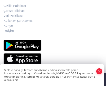
ÇANKIRI'NIN EMEKTAR AŞÇISI CELAL
Gizlilik Politikası
KILIÇ SON YOLCULUĞUNA UĞURLANDI
Çerez Politikası
Veri Politikası
Kullanım Şartnamesi
CHP İL BAŞKANLIĞI'NA KAMİL AKDOĞAN
GETİRİLDİ
Künye
İletişim
Sizlere daha iyi hizmet sunabilmek adına sitemizde çerez
konumlandırmaktayız. Kişisel verileriniz, KVKK ve GDPR kapsamında
toplanıp işlenir. Sitemizi kullanarak, çerezleri kullanmamızı kabul etmiş
olacaksınız.
HABER YAZILIMI
ve TURKTICARET.NET projesidir Copyright© 2006-
Anasayfa
Haber Ara
Yazarlar
2026 Tüm hakları saklıdır.