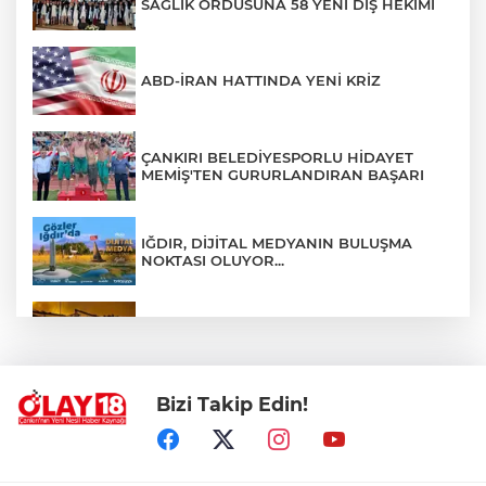
SAĞLIK ORDUSUNA 58 YENİ DİŞ HEKİMİ
ABD-İRAN HATTINDA YENİ KRİZ
ÇANKIRI BELEDİYESPORLU HİDAYET
MEMİŞ'TEN GURURLANDIRAN BAŞARI
IĞDIR, DİJİTAL MEDYANIN BULUŞMA
NOKTASI OLUYOR...
ÇANKIRI'DA AYNI METRUK EV YİNE
ALEVLERE TESLİM OLDU
Bizi Takip Edin!
ÖZGÜR ÖZEL VE VELİ AĞBABA
HAKKINDA KRİTİK GELİŞME