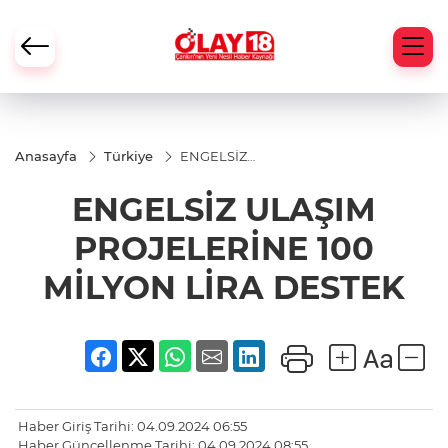
Anasayfa
Türkiye
ENGELSİZ
ULAŞIM
PROJELERİNE
ENGELSİZ ULAŞIM
100 MİLYON
LİRA DESTEK
PROJELERİNE 100
MİLYON LİRA DESTEK
Haber Giriş Tarihi: 04.09.2024 06:55
Haber Güncellenme Tarihi: 04.09.2024 08:55