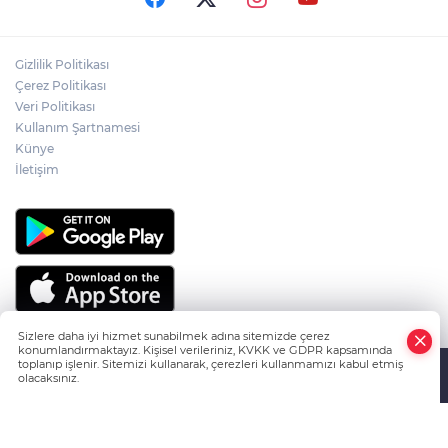
3 ÇOCUK BABASI HÜSEYİN KAYA'DAN ACI
Gizlilik Politikası
HABER
Çerez Politikası
Veri Politikası
ANKARA'DA SICAK GELİŞME, ÖZGÜR
Kullanım Şartnamesi
ÖZEL'İN DOKUNULMAZLIĞI
Künye
KALDIRILIYOR MU...
İletişim
Sizlere daha iyi hizmet sunabilmek adına sitemizde çerez
konumlandırmaktayız. Kişisel verileriniz, KVKK ve GDPR kapsamında
toplanıp işlenir. Sitemizi kullanarak, çerezleri kullanmamızı kabul etmiş
olacaksınız.
HABER YAZILIMI
ve TURKTICARET.NET projesidir Copyright© 2006-
Anasayfa
Haber Ara
Yazarlar
2026 Tüm hakları saklıdır.