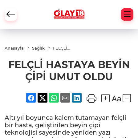
Anasayfa
Sağlık
FELÇLİ
HASTAYA
BEYİN
FELÇLİ HASTAYA BEYİN
ÇİPİ
UMUT
OLDU
ÇİPİ UMUT OLDU
Altı yıl boyunca kalem tutamayan felçli
bir hasta, geliştirilen beyin çipi
teknolojisi sayesinde yeniden yazı