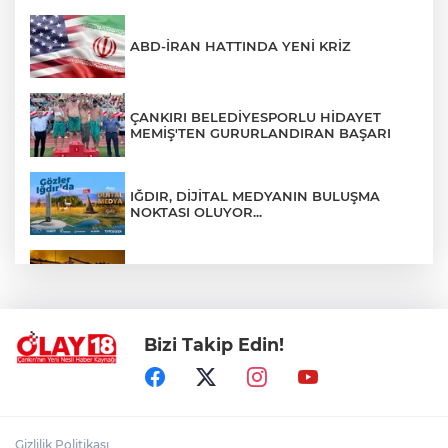
ABD-İRAN HATTINDA YENİ KRİZ
ÇANKIRI BELEDİYESPORLU HİDAYET
MEMİŞ'TEN GURURLANDIRAN BAŞARI
IĞDIR, DİJİTAL MEDYANIN BULUŞMA
NOKTASI OLUYOR...
ÇANKIRI'DA AYNI METRUK EV YİNE
ALEVLERE TESLİM OLDU
Bizi Takip Edin!
ÖZGÜR ÖZEL VE VELİ AĞBABA
HAKKINDA KRİTİK GELİŞME
ÇANKIRI'NIN EMEKTAR AŞÇISI CELAL
Gizlilik Politikası
KILIÇ SON YOLCULUĞUNA UĞURLANDI