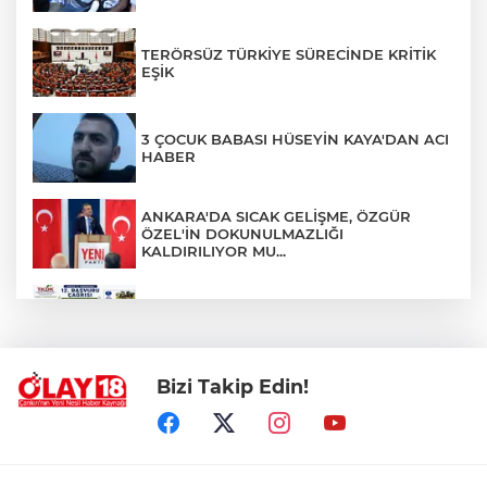
TERÖRSÜZ TÜRKİYE SÜRECİNDE KRİTİK
EŞİK
3 ÇOCUK BABASI HÜSEYİN KAYA'DAN ACI
HABER
ANKARA'DA SICAK GELİŞME, ÖZGÜR
ÖZEL'İN DOKUNULMAZLIĞI
KALDIRILIYOR MU...
TKDK'DAN % 75'E VARAN HİBE DESTEĞİ
Bizi Takip Edin!
EMEKLİ YAKININI KAYBEDENLER, DİKKAT
!!!
ÇANKIRI VALİLİĞİ VATANDAŞLARI