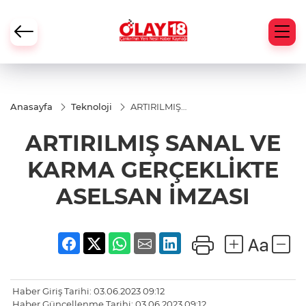
Anasayfa
Teknoloji
ARTIRILMIŞ
SANAL VE
KARMA
ARTIRILMIŞ SANAL VE
GERÇEKLİKTE
ASELSAN
İMZASI
KARMA GERÇEKLİKTE
ASELSAN İMZASI
Haber Giriş Tarihi: 03.06.2023 09:12
Haber Güncellenme Tarihi: 03.06.2023 09:12