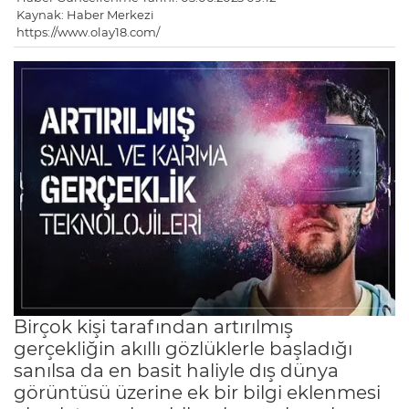
Kaynak: Haber Merkezi
https://www.olay18.com/
Birçok kişi tarafından artırılmış gerçekliğin akıllı gözlüklerle başladığı sanılsa da en basit haliyle dış dünya görüntüsü üzerine ek bir bilgi eklenmesi olarak tanımlanabilecek uygulamaların 1900’lü yıllarda kullanımda olan reflektör nişangâhla başladığı söylenebilir. Reflektör nişangâhlar da hava-hava mücadelesinde hedeflemeyi düzgün bir şekilde yapabilmek üzere Birinci Dünya Savaşında bazı savaş uçaklarında bulunurken, İkinci Dünya Savaşına geldiğimizde tüm uçaklarda olacak şekilde yaygınlaşmıştır. Hedefle aynı doğrultuda hareket edilmediği durumda oluşan sapma reflektör nişangâhlarda hesaba katılamadığı için isabet oranları düşüyordu. Bunun üzerine jiroskop reflektör ismi verilen ve yapılan manevra, hedefin uzaklığı ile kanat açıklığına göre sapma miktarını gösteren ürünler ortaya çıktı. O yıllarda ekran teknolojileri gelişmediği için bahsi geçen tüm bu sistemler aydınlatma lambaları, optik elemanlar ve ayarlı mekanik aksamlardan oluşuyordu. Devamında ekran teknolojilerinin gelişmesiyle birlikte 1960’lı yıllardan itibaren bu nişangâhların yerini baş üstü gösterge (Head Up Display-HUD) olarak anılan ürünler alırken, günümüzdeki akıllı gözlüklerin atası sayılabilecek ilk örnekler de çıkmaya başlamıştır. Askeri HUD sistemlerinin platforma monteli olması nedeniyle kullanıcının kısıtlı görüş alanında kullanılabilir olması ve bu sebeple eksen dışı (off-axis) hedefleme yapılamaması gerekçeleriyle, kaska entegre kumanda sistemleri geliştirilmiştir. Bu sistemlerde platformla ilgili kritik bilgiler, nişangâh bilgileri ve sensör sistemlerinden gelen görüntüler pilotun gözüne aktarılırken, bir taraftan da pilotun kafa hareketleri hedefleme amacıyla takip edilmektedir. Sanal gerçeklik (Virtual Reality-VR), gerçek dünya ile hiçbir fiziksel bağ bulunmadan tamamen sayısal olarak oluşturulmuş bir ortamı ifade etmektedir. Burada literatürde immersive olarak adlandırılan kapsayıcı bir durum söz konusudur. Artırılmış gerçeklik (Augmented Reality-AR), gerçek dünya üzerine sayısal bilgilerin ve görsellerin doğrudan bindirilmesiyle oluşturulmaktadır. Artırılmış sanallıkta (Augmented Virtuality-AV), sanal gerçeklikteki gibi tamamen sanal bir ortam olmayıp gerçek dünyadan da öğeler bulunmaktadır. Karma gerçeklik (Mixed Reality-MR) ise her ikisinin birleşimi gibi düşünülebilir. Karma gerçeklikte sayısal bilgiler sadece gerçek dünya üzerine bindirilmekle kalmaz, bu bilgiler aynı zamanda gerçek dünya ve kullanıcı ile etkileşim içerisindedir. Bu nedenle karma gerçeklikte, ortamın derinlik sensörleri veya stereo çözümler aracılığıyla üç boyutlu olarak algılanması, konum ile kafa ve el hareketleri takibi öne çıkmaktadır. Genişletilmiş gerçeklik (Extended reality) tanımı ise tüm bahsedilen teknolojileri tek bir çatı isim altında tanımlamak üzere oluşturulmuştur. Genişletilmiş gerçeklikte görsel içeriklerin yanı sıra işitsel ve dokunsal içerikler de bulunmaktadır. Askeri alandaki kullanımına ek olarak başta eğitim, sağlık ve oyun olmak üzere reklam, pazarlama ve alışveriş; sanat, müze, sinema ve eğlence; inşaat, mimarlık ve dekorasyon; üretim, bakım ve onarım; turizm, emlak, lojistik gibi pek çok sektörde kullanım alanı bulunmaktadır. Artırılmış gerçeklikle ilgili olarak bazı özel çözümler dışında akıllı gözlük kullanımı henüz yaygınlaşmadığından bahsi geçen uygulamalar daha çok akıllı telefon ve tablet üzerinden gerçekleştirilmektedir. Bugünkü uygulamalara benzer artırılmış gerçeklik teknolojilerinin ortaya çıkışı yanda bahsedildiği gibi ekran teknolojilerindeki gelişimle doğru orantılıdır. Bu konudaki ilk örnek Ivan Sutterland’ın 1966 yılında geliştirdiği ve Demokles’in Kılıcı ismini verdiği sistemdir. Sistemde, üretilen görüntü minyatür ekranlardan göze yansıtılmakta, mekanik eyleyiciler yardımıyla kafa takibi gerçekleştirilmekte ve o zamanki şartlarda oluşturulabilen grafikler de kafa hareketlerine göre kullanıcıya gösterilmektedir. Günümüze geldiğimizde, geçmişteki CRT (Cathode Ry Tube) tabanlı ekranlardan piksel tabanlı ekranlara; mekanik kafa takibinden, dış ortam için GNSS de dahil olmak üzere kameralar, derinlik sensörleri ve ataletsel sensörlerle gerçekleştirilen daha hassas konum, kafa ve el hareketi tespitine; boyut ve ağırlığı artıran mercek gruplarından, dalga kılavuzu çözümleri ile polinomsal ve meta yüzey optik tasarımlara, özetle uzun süre kullanımı zor sistemlerden giyilebilir teknolojilere ulaştığımızı belirtebiliriz. T.C. Cumhurbaşkanlığı Savunma Sanayii Başkanlığınca yürütülen proje kapsamında, ilk yerli taarruz ve taktik keşif helikopterimiz olan T-129 ATAK Helikopteri için ASELSAN tarafından geliştirilen AVCI Kaska Entegre Kumanda Sistemi, hem kritik bilgilerin pilotun vizörüne yansıtılması hem de içerdiği kafa takip sistemiyle birlikte nişangâh olarak kullanılması sebebiyle tipik bir artırılmış gerçeklik uygulaması örneğidir. Sanal gerçeklik gözlüklerinin atası da 1800’lü yıllara uzanan stereoscope isimli ürünler olarak belirtilebilir. Üç boyutlu hissin oluşması için özel olarak hazırlanmış fotoğraflara bakmak üzere yapılmış bu ürünler, boyut ve görünüm olarak günümüzdeki sanal gerçeklik gözlüklerine oldukça benzemektedir. Kısaca, fotoğrafların yerini ekranın ve gerekli optik elemanların aldığı söylenebilir. Bu da gelişimle ilgili fikirlerin insanlık tarafından her zaman üretilebileceği ancak gerçekleştirilme durumunun teknolojik imkân ve kabiliyetler çerçevesinde olduğu tezini güçlendirmektedir. İçerik olarak da günümüzdekine benzer sanal gerçeklik gözlüklerinin de ilk olarak 1960’lı yıllarda ortaya çıktığı belirtilebilir. Sanal gerçeklik gözlükleri ve uygulamaları askeri alanda özellikle operasyon eğitim amaçlı kullanılmaktadır. Ülkemizin göz bebeği projelerinden Milli Muharip Uçak Projesi kapsamında kullanılacak kaska monteli gösterge sistemi yine ASELSAN tarafından geliştirilmektedir. Platformdaki çok sayıda sensör ve görüntüleme sistemlerinden gelen verilerin gerçek zamanlı olarak işlenip dış dünya referanslı olarak pilotun görüşüne sunulması ile sistem artırılmış gerçeklikten çok bir karma gerçeklik uygulamasına evrilmiştir. Gece ve gündüz görev şartlarında görüntüleme ve hassas kafa takibi yeteneklerine ek olarak platformdaki diğer sistemlerin gelen üç boyutlu ses ve ses tanıma yetenekleriyle birlikte pilotlarımızın durumsal farkındalığı üst seviyeye çıkarken iş yükleri azalıp karar verme süreçleri kısalacaktır. Belirli bir zamana kadar askeri alandaki uygulamaların sivil alana uyarlanması olarak devam eden çalışmalar günümüzde tam tersi olacak şekilde genelde önce sivil uygulamalar için geliştirilip belirli bir olgunluk seviyesine geldikten sonra askeri uygulamalara aktarılmaktadır. Nişangâh ve HUD sistemleriyle başlayan artırılmış gerçeklik serüveni, kaska entegre kumanda sistemleri ve özellikle sivil uygulamalar için akıllı ve sanal gerçeklik gözlükleriyle devam etmektedir. Geleceğe bakıldığında görüntüleme sistemlerinin önce akıllı kontak lens, daha sonra göz içi akıllı lens, retina implantı (yapay göz) ve son olarak da görsel korteks implantlarıyla görme merkezine doğrudan erişim şeklinde ilerleyeceği ön görülmektedir. Artırılmış, sanal, karma kısaca genişletilmiş gerçeklik konularıyla ilgili bir diğer konu da Metaverse’dir. Facebook firmasının ismini Meta olarak değiştirmesiyle birlikte daha çok dikkat çeken Metaverse, sonra, ötesi anlamına gelen ön ek meta ile evren anlamına gelen universe kelimelerinin birleşmesiyle oluşmuş ve evren ötesi anlamına gelmektedir. İlk olarak Neal Stephenson’ın Snow Crash (1992) adlı romanında aynı isimle bahsedilen kavram, tüm dijital dünyaların birleştirilmesiyle oluşturulan kolektif bir sanal paylaşım alanını, yani içinde tüm dijital dünyaların bulunduğu kurgusal evreni ifade etmektedir. Metaverse’in temel yapı taşları ve bileşenleri ile ilgili farklı tanımlamalar bulunmaktadır. Jon Radoff 2021 yılındaki Building the Metaverse adlı yayınında yedi katmandan bahseder. Bu katmanlar sırasıyla deneyim (oyunlar, sosyal uygulamalar, e-sporlar, alışveriş), keşif (reklam ağları, mağazalar, ajanslar vs.), yaratıcı ekonomi (tasarım araçları, varlık piyasaları, iş akışı, ticaret), mekânsal ve üç boyutlu programlama (3D, artırılmış gerçeklik, sanal gerçeklik, çok görevli kullanıcı arayüzleri, coğrafi – mekansal konumlama), merkeziyetsizlik (uçta hesaplama, yapay zekâ, akıllı ajanlar, mikro servisler, blok zincir), insan arayüz (giyilebilir teknolojiler, akıllı gözlükler, mobil teknolojiler, dokunma, mimikler, ses, sinirler), altyapı (5G, WiFi 6, 6G, Bulut, MEMS, Grafik İşlemci) şeklindedir. Bahsi geçen bu katmanların her biri için belirli çalışmalar bulunsa da hedeflenen anlamda bir Metaverse oluşturmak için yeterli değildir. İnsanların bu evrene giriş için kullanacakları akıllı gözlüklerin boyut, ağırlık, batarya ömrü uygun olmalı hesaplama yeteneği yüksek miktarda veri trafiğini yönetecek şekilde gelişmiş olmalıdır. Çoklu kullanıcı ve çok sayıda meta evrenlerin birbirileri ile de bağlantılı olduğu düşünüldüğünde muazzam bir veri trafiğinden bahsedilmektedir. Bu yükü kaldıracak şekilde ağ yapılanması, bulut bilişim ve yapay zekâ uygulamaları gerekmektedir. Nitekim 5G çalışmaları bu amaca hizmet edecek şekilde kurgulanmaktadır. Akla gelen tüm elektronik çevre birimleriyle etkileşim gerekeceğinden nesnelerin interneti de önemli konulardan biridir. Web 3 ile birlikte herhangi bir merkeze bağlı kalmadan erişim imkânı için blok zincir teknolojileri önem arz etmektedir. Benzer olarak sanal ortamdaki içeriklerin, varlıkların alınıp satılabilmesi için de Metaverse’e özel para birimi ve para akış yönteminin oluşturulması gerekmektedir. NFT (Non-Fungible Token) yani takas edilemeyen sanal jeton çalışmaları da bu amaca hizmet edecektir. Son ama en önemli olarak, insanlarına sorunsuz olarak erişebileceği oyun, eğitim, sosyal uygulamalar, spor, alışveriş, sinema vb. içeriklerin oluşturulması gerekecektir. Askeri uygulamalarda genel olarak gizlilik konuları esas olacağından, global ölçekteki Metaverse’lerden ziyade giriş kısıtlamalı ve amaca özel Metaverse’ler oluştur