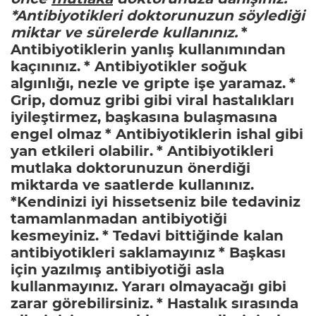
*Antibiyotikleri doktorunuzun söylediği
miktar ve sürelerde kullanınız.
*
Antibiyotiklerin yanlış kullanımından
kaçınınız.
* Antibiyotikler soğuk
algınlığı, nezle ve gripte işe yaramaz.
*
Grip, domuz gribi gibi viral hastalıkları
iyileştirmez, başkasına bulaşmasına
engel olmaz
* Antibiyotiklerin ishal gibi
yan etkileri olabilir.
* Antibiyotikleri
mutlaka doktorunuzun önerdiği
miktarda ve saatlerde kullanınız.
*Kendinizi iyi hissetseniz bile tedaviniz
tamamlanmadan antibiyotiği
kesmeyiniz.
* Tedavi bittiğinde kalan
antibiyotikleri saklamayınız
* Başkası
için yazılmış antibiyotiği asla
kullanmayınız. Yararı olmayacağı gibi
zarar görebilirsiniz.
* Hastalık sırasında