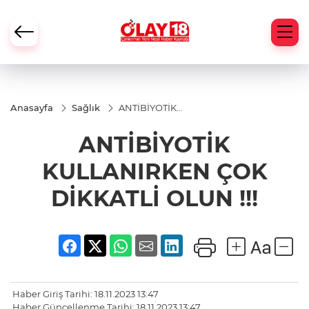
Anasayfa
Sağlık
ANTİBİYOTİK
KULLANIRKEN
ÇOK DİKKATLİ
ANTİBİYOTİK
OLUN !!!
KULLANIRKEN ÇOK
DİKKATLİ OLUN !!!
Haber Giriş Tarihi: 18.11.2023 13:47
Haber Güncellenme Tarihi: 18.11.2023 13:47