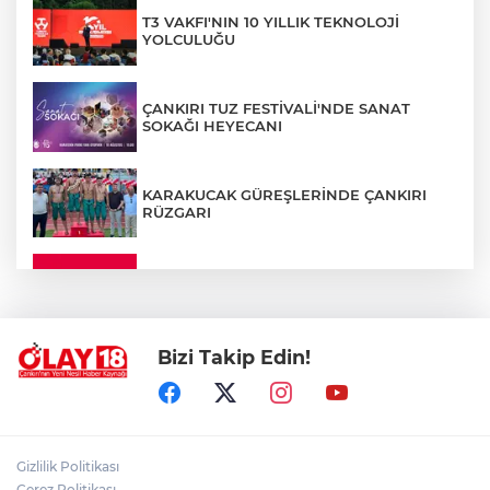
T3 VAKFI'NIN 10 YILLIK TEKNOLOJİ
YOLCULUĞU
ÇANKIRI TUZ FESTİVALİ'NDE SANAT
SOKAĞI HEYECANI
KARAKUCAK GÜREŞLERİNDE ÇANKIRI
RÜZGARI
ÇANKIRI'DA YALNIZ YAŞAYAN
KADINDAN ACI HABER
Bizi Takip Edin!
ADEM YAYLACI ELDİVAN'DA DUALARLA
TOPRAĞA VERİLDİ
ÇAKÜ DİŞ HEKİMLİĞİ FAKÜLTESİ'NDEN
Gizlilik Politikası
SAĞLIK ORDUSUNA 58 YENİ DİŞ HEKİMİ
Çerez Politikası