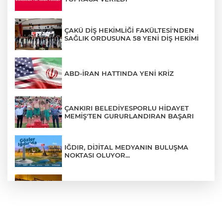
ÇAKÜ DİŞ HEKİMLİĞİ FAKÜLTESİ'NDEN
SAĞLIK ORDUSUNA 58 YENİ DİŞ HEKİMİ
ABD-İRAN HATTINDA YENİ KRİZ
ÇANKIRI BELEDİYESPORLU HİDAYET
MEMİŞ'TEN GURURLANDIRAN BAŞARI
IĞDIR, DİJİTAL MEDYANIN BULUŞMA
NOKTASI OLUYOR...
ÇANKIRI'DA AYNI METRUK EV YİNE
ALEVLERE TESLİM OLDU