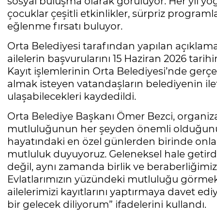
sosyal buluşma olarak görülüyor. Her yıl y
çocuklar çeşitli etkinlikler, sürpriz program
eğlenme fırsatı buluyor.
Orta Belediyesi tarafından yapılan açıklam
ailelerin başvurularını 15 Haziran 2026 tarih
Kayıt işlemlerinin Orta Belediyesi’nde gerçekl
almak isteyen vatandaşların belediyenin ilet
ulaşabilecekleri kaydedildi.
Orta Belediye Başkanı Ömer Bezci, organiza
mutluluğunun her şeyden önemli olduğunu 
hayatındaki en özel günlerden birinde onla
mutluluk duyuyoruz. Geleneksel hale getirdi
değil, aynı zamanda birlik ve beraberliğimi
Evlatlarımızın yüzündeki mutluluğu görmek 
ailelerimizi kayıtlarını yaptırmaya davet ediy
bir gelecek diliyorum” ifadelerini kullandı.