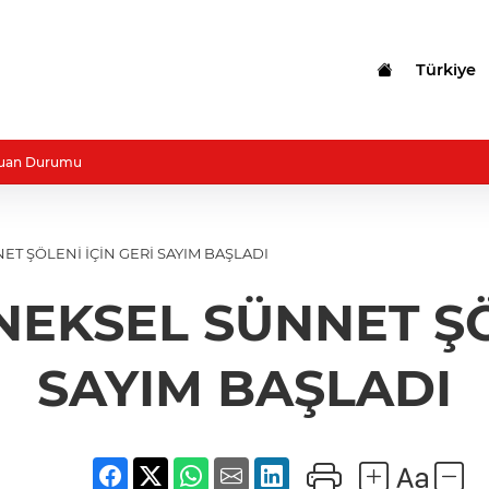
Türkiye
uan Durumu
T ŞÖLENİ İÇİN GERİ SAYIM BAŞLADI
EKSEL SÜNNET ŞÖ
SAYIM BAŞLADI