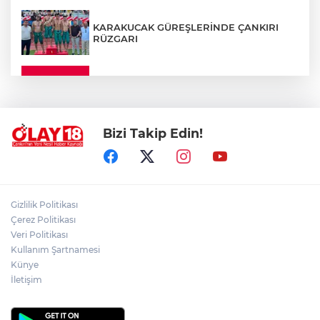
KARAKUCAK GÜREŞLERİNDE ÇANKIRI
RÜZGARI
ÇANKIRI'DA YALNIZ YAŞAYAN
KADINDAN ACI HABER
Bizi Takip Edin!
ADEM YAYLACI ELDİVAN'DA DUALARLA
TOPRAĞA VERİLDİ
ÇAKÜ DİŞ HEKİMLİĞİ FAKÜLTESİ'NDEN
Gizlilik Politikası
SAĞLIK ORDUSUNA 58 YENİ DİŞ HEKİMİ
Çerez Politikası
Veri Politikası
Kullanım Şartnamesi
ABD-İRAN HATTINDA YENİ KRİZ
Künye
İletişim