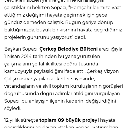
verdikleri sözleri yerine getirme kararlılığıyla
çalıştıklarını belirten Sopacı, “Hemşehrilerimize vaat
ettiğimiz değişimi hayata geçirmek için gece
gündüz demeden çalıştık. Bugün geriye dönüp
baktığımızda, büyük bir kısmını hayata geçirdiğimiz
projelerin gururunu yaşıyoruz” dedi.
Başkan Sopacı,
Çerkeş Belediye Bülteni
aracılığıyla
1 Nisan 2014 tarihinden bu yana yürütülen
çalışmaların şeffaflık ilkesi doğrultusunda
kamuoyuyla paylaşıldığını ifade etti. Çerkeş Vizyon
Çalışması ve yapılan anketler sayesinde,
vatandaşların ve sivil toplum kuruluşlarının görüşleri
doğrultusunda doğru adımlar atıldığını vurgulayan
Sopacı, bu anlayışın ilçenin kaderini değiştirdiğini
söyledi.
12 yıllık süreçte
toplam 89 büyük projeyi
hayata
geçirdiklerini açıklayan Başkan Sopacı, yatırımların