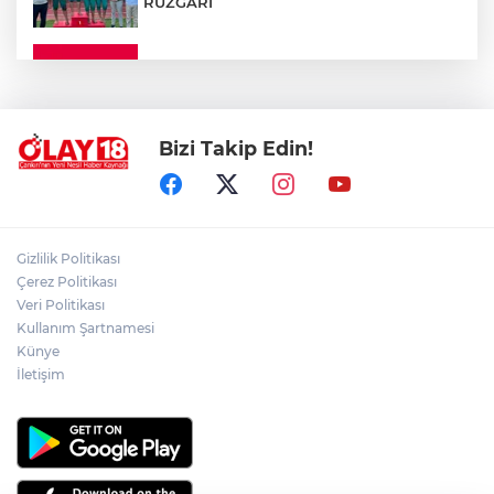
RÜZGARI
ÇANKIRI'DA YALNIZ YAŞAYAN
KADINDAN ACI HABER
Bizi Takip Edin!
ADEM YAYLACI ELDİVAN'DA DUALARLA
TOPRAĞA VERİLDİ
ÇAKÜ DİŞ HEKİMLİĞİ FAKÜLTESİ'NDEN
Gizlilik Politikası
SAĞLIK ORDUSUNA 58 YENİ DİŞ HEKİMİ
Çerez Politikası
Veri Politikası
Kullanım Şartnamesi
ABD-İRAN HATTINDA YENİ KRİZ
Künye
İletişim