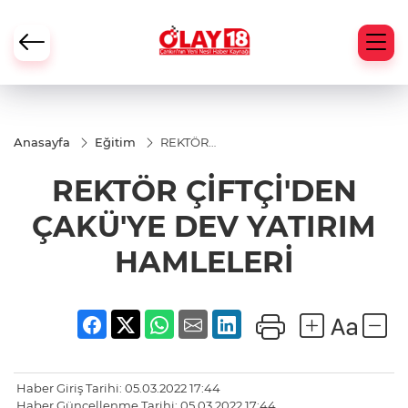
Anasayfa
Eğitim
REKTÖR
ÇİFTÇİ'DEN
ÇAKÜ'YE
REKTÖR ÇİFTÇİ'DEN
DEV
YATIRIM
HAMLELERİ
ÇAKÜ'YE DEV YATIRIM
HAMLELERİ
Haber Giriş Tarihi: 05.03.2022 17:44
Haber Güncellenme Tarihi: 05.03.2022 17:44