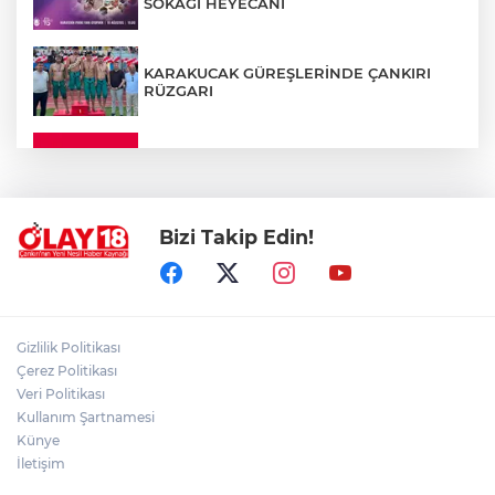
SOKAĞI HEYECANI
KARAKUCAK GÜREŞLERİNDE ÇANKIRI
RÜZGARI
ÇANKIRI'DA YALNIZ YAŞAYAN
KADINDAN ACI HABER
Bizi Takip Edin!
ADEM YAYLACI ELDİVAN'DA DUALARLA
TOPRAĞA VERİLDİ
ÇAKÜ DİŞ HEKİMLİĞİ FAKÜLTESİ'NDEN
Gizlilik Politikası
SAĞLIK ORDUSUNA 58 YENİ DİŞ HEKİMİ
Çerez Politikası
Veri Politikası
Kullanım Şartnamesi
ABD-İRAN HATTINDA YENİ KRİZ
Künye
İletişim