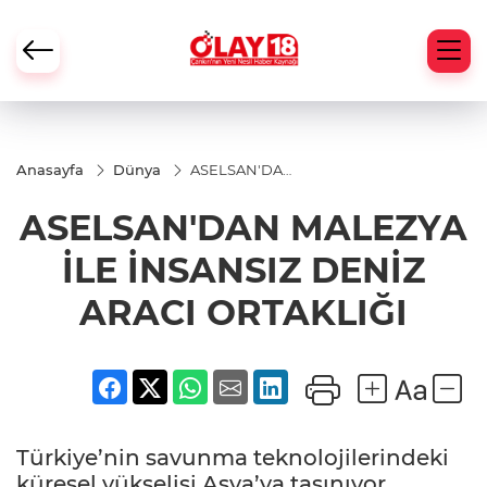
Anasayfa
Dünya
ASELSAN'DAN
MALEZYA İLE
İNSANSIZ
ASELSAN'DAN MALEZYA
DENİZ ARACI
ORTAKLIĞI
İLE İNSANSIZ DENİZ
ARACI ORTAKLIĞI
Türkiye’nin savunma teknolojilerindeki
küresel yükselişi Asya’ya taşınıyor.