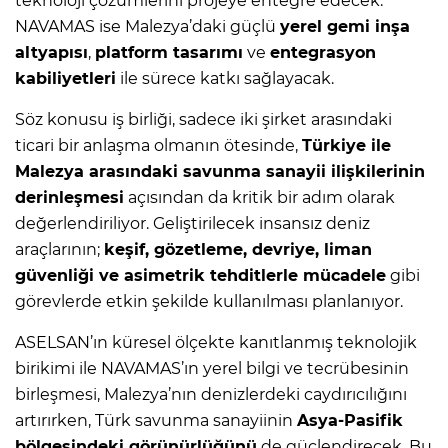
teknoloji çözümlerini projeye entegre edecek.
NAVAMAS ise Malezya’daki güçlü
yerel gemi inşa
altyapısı
,
platform tasarımı
ve
entegrasyon
kabiliyetleri
ile sürece katkı sağlayacak.
Söz konusu iş birliği, sadece iki şirket arasındaki
ticari bir anlaşma olmanın ötesinde,
Türkiye ile
Malezya arasındaki savunma sanayii ilişkilerinin
derinleşmesi
açısından da kritik bir adım olarak
değerlendiriliyor. Geliştirilecek insansız deniz
araçlarının;
keşif, gözetleme, devriye, liman
güvenliği ve asimetrik tehditlerle mücadele
gibi
görevlerde etkin şekilde kullanılması planlanıyor.
ASELSAN’ın küresel ölçekte kanıtlanmış teknolojik
birikimi ile NAVAMAS’ın yerel bilgi ve tecrübesinin
birleşmesi, Malezya’nın denizlerdeki caydırıcılığını
artırırken, Türk savunma sanayiinin
Asya-Pasifik
bölgesindeki görünürlüğünü
de güçlendirecek. Bu