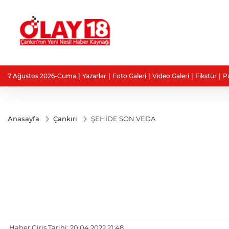
7 Ağustos 2026-Cuma
Yazarlar
Foto Galeri
Video Galeri
Fikstür
P
Anasayfa
Çankırı
ŞEHİDE SON VEDA
Haber Giriş Tarihi: 20.04.2022 21:48