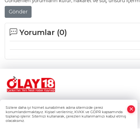
Gönderilen yorumların küfür, hakaret ve suç unsuru içerme
Gönder
Yorumlar (
0
)
Sizlere daha iyi hizmet sunabilmek adına sitemizde çerez
konumlandırmaktayız. Kişisel verileriniz, KVKK ve GDPR kapsamında
Gizlilik Politikası
toplanıp işlenir. Sitemizi kullanarak, çerezleri kullanmamızı kabul etmiş
Çerez Politikası
olacaksınız.
Veri Politikası
Kullanım Şartnamesi
Künye