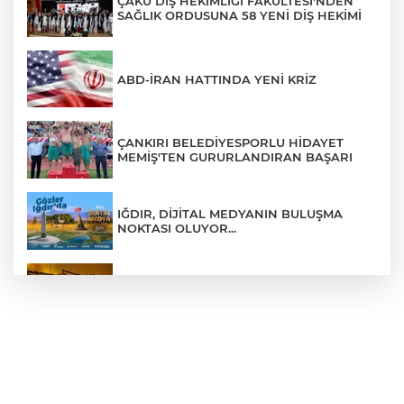
ÇAKÜ DİŞ HEKİMLİĞİ FAKÜLTESİ'NDEN
SAĞLIK ORDUSUNA 58 YENİ DİŞ HEKİMİ
ABD-İRAN HATTINDA YENİ KRİZ
ÇANKIRI BELEDİYESPORLU HİDAYET
MEMİŞ'TEN GURURLANDIRAN BAŞARI
IĞDIR, DİJİTAL MEDYANIN BULUŞMA
NOKTASI OLUYOR...
ÇANKIRI'DA AYNI METRUK EV YİNE
ALEVLERE TESLİM OLDU
ÖZGÜR ÖZEL VE VELİ AĞBABA
HAKKINDA KRİTİK GELİŞME