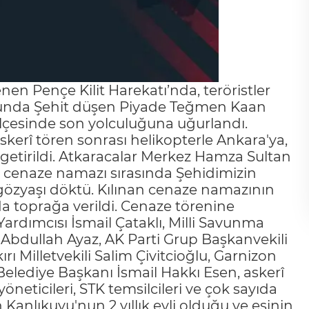
nen Pençe Kilit Harekatı’nda, teröristler
nucunda Şehit düşen Piyade Teğmen Kaan
ilçesinde son yolculuğuna uğurlandı.
kerî tören sonrası helikopterle Ankara'ya,
getirildi. Atkaracalar Merkez Hamza Sultan
n cenaze namazı sırasında Şehidimizin
 gözyaşı döktü. Kılınan cenaze namazının
a toprağa verildi. Cenaze törenine
 Yardımcısı İsmail Çataklı, Milli Savunma
 Abdullah Ayaz, AK Parti Grup Başkanvekili
rı Milletvekili Salim Çivitcioğlu, Garnizon
elediye Başkanı İsmail Hakkı Esen, askerî
öneticileri, STK temsilcileri ve çok sayıda
Kanlıkuyu'nun 2 yıllık evli olduğu ve eşinin