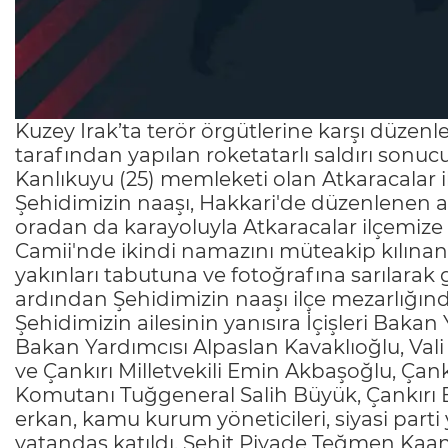
Kuzey Irak’ta terör örgütlerine karşı düzenle
tarafından yapılan roketatarlı saldırı so
Kanlıkuyu (25) memleketi olan Atkaracalar 
Şehidimizin naaşı, Hakkari'de düzenlenen as
oradan da karayoluyla Atkaracalar ilçemize 
Camii'nde ikindi namazını müteakip kılına
yakınları tabutuna ve fotoğrafına sarılarak
ardından Şehidimizin naaşı ilçe mezarlığınd
Şehidimizin ailesinin yanısıra İçişleri Bakan
Bakan Yardımcısı Alpaslan Kavaklıoğlu, Vali
ve Çankırı Milletvekili Emin Akbaşoğlu, Çankı
Komutanı Tuğgeneral Salih Büyük, Çankırı B
erkan, kamu kurum yöneticileri, siyasi parti y
vatandaş katıldı. Şehit Piyade Teğmen Kaan 