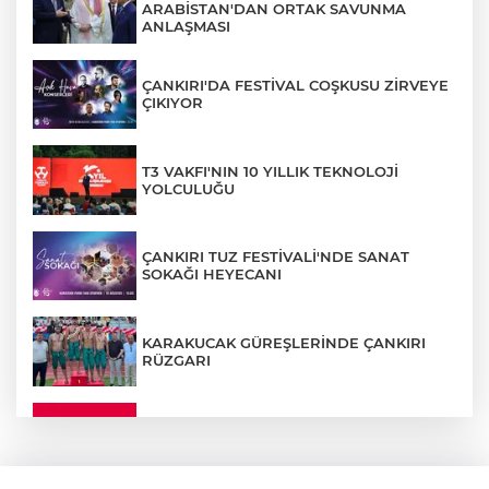
ARABİSTAN'DAN ORTAK SAVUNMA
ANLAŞMASI
ÇANKIRI'DA FESTİVAL COŞKUSU ZİRVEYE
ÇIKIYOR
T3 VAKFI'NIN 10 YILLIK TEKNOLOJİ
YOLCULUĞU
ÇANKIRI TUZ FESTİVALİ'NDE SANAT
SOKAĞI HEYECANI
KARAKUCAK GÜREŞLERİNDE ÇANKIRI
RÜZGARI
ÇANKIRI'DA YALNIZ YAŞAYAN
KADINDAN ACI HABER