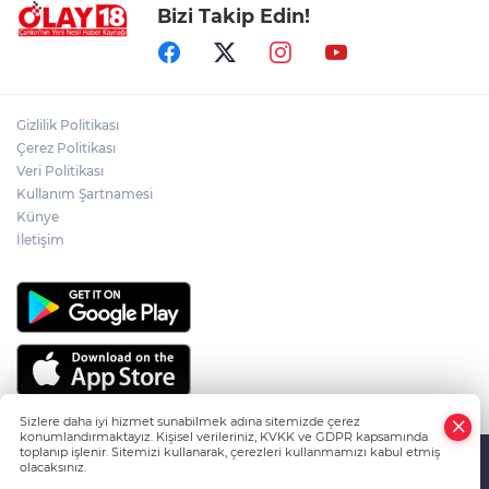
Bizi Takip Edin!
ADEM YAYLACI ELDİVAN'DA DUALARLA
TOPRAĞA VERİLDİ
ÇAKÜ DİŞ HEKİMLİĞİ FAKÜLTESİ'NDEN
Gizlilik Politikası
SAĞLIK ORDUSUNA 58 YENİ DİŞ HEKİMİ
Çerez Politikası
Veri Politikası
Kullanım Şartnamesi
ABD-İRAN HATTINDA YENİ KRİZ
Künye
İletişim
Sizlere daha iyi hizmet sunabilmek adına sitemizde çerez
konumlandırmaktayız. Kişisel verileriniz, KVKK ve GDPR kapsamında
toplanıp işlenir. Sitemizi kullanarak, çerezleri kullanmamızı kabul etmiş
olacaksınız.
HABER YAZILIMI
ve TURKTICARET.NET projesidir Copyright© 2006-
Anasayfa
Haber Ara
Yazarlar