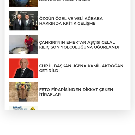
ÖZGÜR ÖZEL VE VELİ AĞBABA
HAKKINDA KRİTİK GELİŞME
ÇANKIRI'NIN EMEKTAR AŞÇISI CELAL
KILIÇ SON YOLCULUĞUNA UĞURLANDI
CHP İL BAŞKANLIĞI'NA KAMİL AKDOĞAN
GETİRİLDİ
FETÖ FİRARİSİNDEN DİKKAT ÇEKEN
İTİRAFLAR
ZÜBEYDE HANIM CADDESİ BİR
GÜNLÜĞÜNE TRAFİĞE KAPATILIYOR