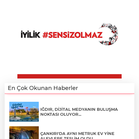
En Çok Okunan Haberler
IĞDIR, DİJİTAL MEDYANIN BULUŞMA
NOKTASI OLUYOR...
ÇANKIRI'DA AYNI METRUK EV YİNE
ALEVLERE TESLİM OLDU