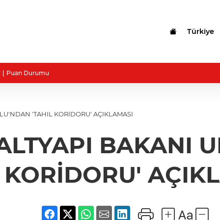
Türkiye
r
Puan Durumu
LU'NDAN 'TAHIL KORİDORU' AÇIKLAMASI
 ALTYAPI BAKANI 
L KORİDORU' AÇIK