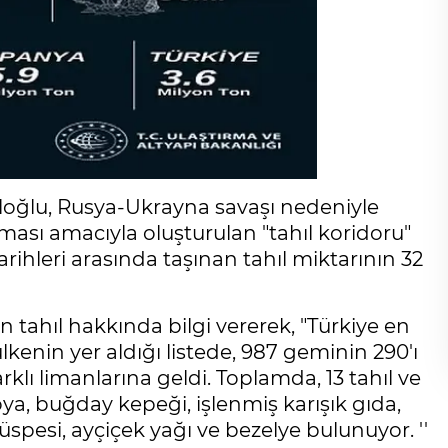
loğlu, Rusya-Ukrayna savaşı nedeniyle
lması amacıyla oluşturulan "tahıl koridoru"
ihleri arasında taşınan tahıl miktarının 32
 tahıl hakkında bilgi vererek, "Türkiye en
ülkenin yer aldığı listede, 987 geminin 290'ı
rklı limanlarına geldi. Toplamda, 13 tahıl ve
soya, buğday kepeği, işlenmiş karışık gıda,
küspesi, ayçiçek yağı ve bezelye bulunuyor. ''