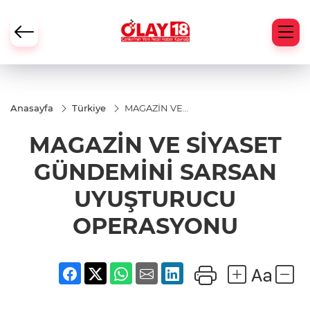
Anasayfa
Türkiye
MAGAZİN VE
SİYASET
GÜNDEMİNİ
MAGAZİN VE SİYASET
SARSAN
UYUŞTURUCU
OPERASYONU
GÜNDEMİNİ SARSAN
UYUŞTURUCU
OPERASYONU