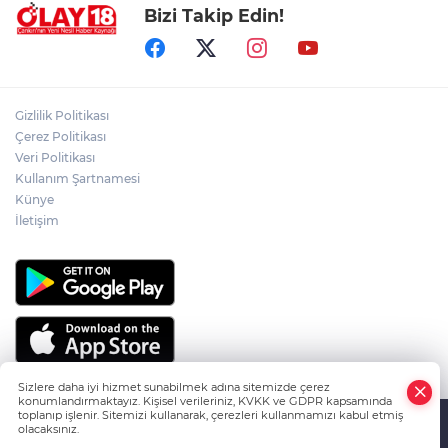
Bizi Takip Edin!
ADEM YAYLACI ELDİVAN'DA DUALARLA
TOPRAĞA VERİLDİ
ÇAKÜ DİŞ HEKİMLİĞİ FAKÜLTESİ'NDEN
Gizlilik Politikası
SAĞLIK ORDUSUNA 58 YENİ DİŞ HEKİMİ
Çerez Politikası
Veri Politikası
Kullanım Şartnamesi
ABD-İRAN HATTINDA YENİ KRİZ
Künye
İletişim
Sizlere daha iyi hizmet sunabilmek adına sitemizde çerez
konumlandırmaktayız. Kişisel verileriniz, KVKK ve GDPR kapsamında
toplanıp işlenir. Sitemizi kullanarak, çerezleri kullanmamızı kabul etmiş
olacaksınız.
HABER YAZILIMI
ve TURKTICARET.NET projesidir Copyright© 2006-
Anasayfa
Haber Ara
Yazarlar