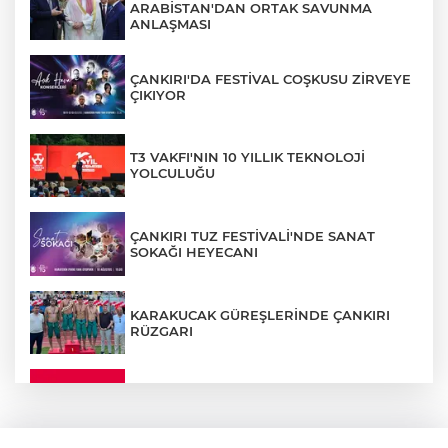
ARABİSTAN'DAN ORTAK SAVUNMA
ANLAŞMASI
ÇANKIRI'DA FESTİVAL COŞKUSU ZİRVEYE
ÇIKIYOR
T3 VAKFI'NIN 10 YILLIK TEKNOLOJİ
YOLCULUĞU
ÇANKIRI TUZ FESTİVALİ'NDE SANAT
SOKAĞI HEYECANI
KARAKUCAK GÜREŞLERİNDE ÇANKIRI
RÜZGARI
ÇANKIRI'DA YALNIZ YAŞAYAN
KADINDAN ACI HABER