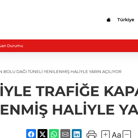
Türkiye
uan Durumu
BOLU DAĞI TÜNELİ YENİLENMİŞ HALİYLE YARIN AÇILIYOR
YLE TRAFİĞE KA
LENMİŞ HALİYLE YA