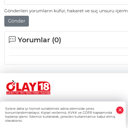
Gönderilen yorumların küfür, hakaret ve suç unsuru içerme
Gönder
Yorumlar (
0
)
Sizlere daha iyi hizmet sunabilmek adına sitemizde çerez
konumlandırmaktayız. Kişisel verileriniz, KVKK ve GDPR kapsamında
Gizlilik Politikası
toplanıp işlenir. Sitemizi kullanarak, çerezleri kullanmamızı kabul etmiş
Çerez Politikası
olacaksınız.
Veri Politikası