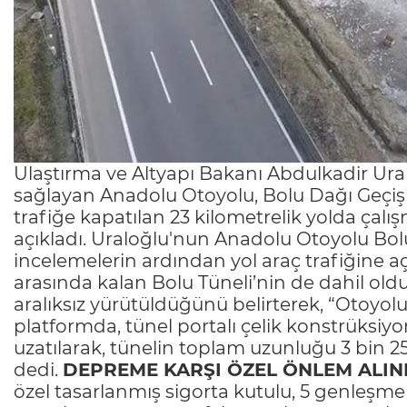
Ulaştırma ve Altyapı Bakanı Abdulkadir Ura
sağlayan Anadolu Otoyolu, Bolu Dağı Geçişi
trafiğe kapatılan 23 kilometrelik yolda çal
açıkladı. Uraloğlu'nun Anadolu Otoyolu Bol
incelemelerin ardından yol araç trafiğine aç
arasında kalan Bolu Tüneli’nin de dahil old
aralıksız yürütüldüğünü belirterek, “Otoyo
platformda, tünel portalı çelik konstrüksiy
uzatılarak, tünelin toplam uzunluğu 3 bin 25
dedi.
DEPREME KARŞI ÖZEL ÖNLEM ALIN
özel tasarlanmış sigorta kutulu, 5 genleşme d