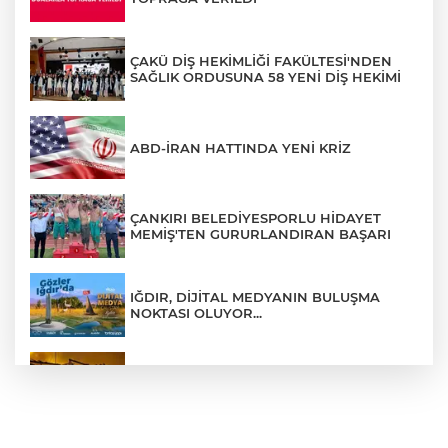
ÇAKÜ DİŞ HEKİMLİĞİ FAKÜLTESİ'NDEN
SAĞLIK ORDUSUNA 58 YENİ DİŞ HEKİMİ
ABD-İRAN HATTINDA YENİ KRİZ
ÇANKIRI BELEDİYESPORLU HİDAYET
MEMİŞ'TEN GURURLANDIRAN BAŞARI
IĞDIR, DİJİTAL MEDYANIN BULUŞMA
NOKTASI OLUYOR...
ÇANKIRI'DA AYNI METRUK EV YİNE
ALEVLERE TESLİM OLDU