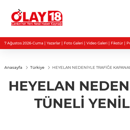
7 Ağustos 2026-Cuma
Yazarlar
Foto Galeri
Video Galeri
Fikstür
P
Anasayfa
Türkiye
HEYELAN NEDENİYLE TRAFİĞE KAPANAN 
HEYELAN NEDENİ
TÜNELİ YENİ