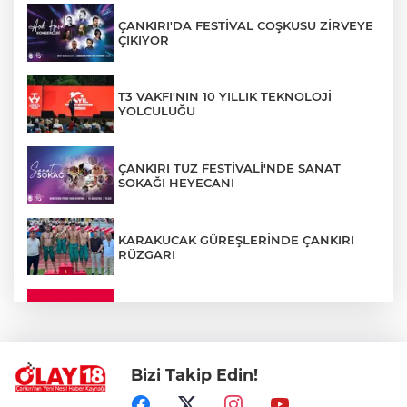
ÇANKIRI'DA FESTİVAL COŞKUSU ZİRVEYE
ÇIKIYOR
T3 VAKFI'NIN 10 YILLIK TEKNOLOJİ
YOLCULUĞU
ÇANKIRI TUZ FESTİVALİ'NDE SANAT
SOKAĞI HEYECANI
KARAKUCAK GÜREŞLERİNDE ÇANKIRI
RÜZGARI
ÇANKIRI'DA YALNIZ YAŞAYAN
KADINDAN ACI HABER
Bizi Takip Edin!
ADEM YAYLACI ELDİVAN'DA DUALARLA
TOPRAĞA VERİLDİ