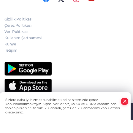
ÇAKÜ DİŞ HEKİMLİĞİ FAKÜLTESİ'NDEN
Gizlilik Politikası
SAĞLIK ORDUSUNA 58 YENİ DİŞ HEKİMİ
Çerez Politikası
Veri Politikası
Kullanım Şartnamesi
ABD-İRAN HATTINDA YENİ KRİZ
Künye
İletişim
Sizlere daha iyi hizmet sunabilmek adına sitemizde çerez
konumlandırmaktayız. Kişisel verileriniz, KVKK ve GDPR kapsamında
toplanıp işlenir. Sitemizi kullanarak, çerezleri kullanmamızı kabul etmiş
olacaksınız.
HABER YAZILIMI
ve TURKTICARET.NET projesidir Copyright© 2006-
Anasayfa
Haber Ara
Yazarlar
2026 Tüm hakları saklıdır.