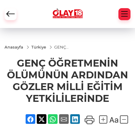
Anasayfa
Türkiye
GENÇ
ÖĞRETMENİN
ÖLÜMÜNÜN
GENÇ ÖĞRETMENİN
ARDINDAN
GÖZLER MİLLİ
EĞİTİM
ÖLÜMÜNÜN ARDINDAN
YETKİLİLERİNDE
GÖZLER MİLLİ EĞİTİM
YETKİLİLERİNDE