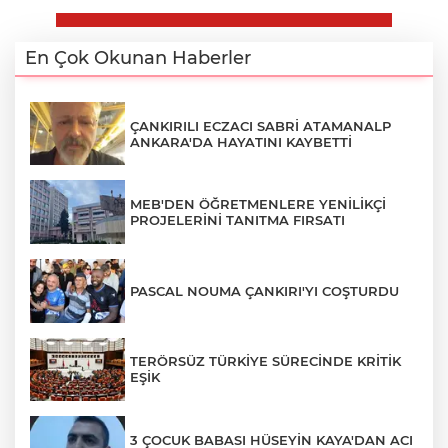
En Çok Okunan Haberler
ÇANKIRILI ECZACI SABRİ ATAMANALP
ANKARA'DA HAYATINI KAYBETTİ
MEB'DEN ÖĞRETMENLERE YENİLİKÇİ
PROJELERİNİ TANITMA FIRSATI
PASCAL NOUMA ÇANKIRI'YI COŞTURDU
TERÖRSÜZ TÜRKİYE SÜRECİNDE KRİTİK
EŞİK
3 ÇOCUK BABASI HÜSEYİN KAYA'DAN ACI