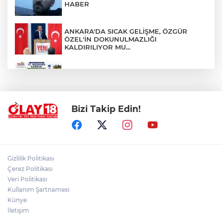
HABER
ANKARA'DA SICAK GELİŞME, ÖZGÜR
ÖZEL'İN DOKUNULMAZLIĞI
KALDIRILIYOR MU...
TKDK'DAN % 75'E VARAN HİBE DESTEĞİ
Bizi Takip Edin!
EMEKLİ YAKININI KAYBEDENLER, DİKKAT
!!!
ÇANKIRI VALİLİĞİ VATANDAŞLARI
Gizlilik Politikası
DİNLİYOR
Çerez Politikası
Veri Politikası
Kullanım Şartnamesi
ÇANKIRI'DA 100 KM.LİK ASFALT
SEFERBERLİĞİ
Künye
İletişim