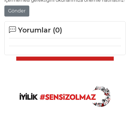
içermemesi gerektiğini okurlarımıza önemle hatırlatırız!
Gönder
Yorumlar (
0
)