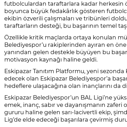
futbolculardan taraftarlara kadar herkesin
boyunca büyük fedakârlık gösteren futbolc
ekibin özverili çalışmaları ve tribünleri dol
taraftarların desteği, bu başarının temel taşl
Özellikle kritik maçlarda ortaya konulan m
Belediyespor’u rakiplerinden ayıran en önemli
yanından gelen destekle büyüyen bu başarı 
motivasyon kaynağı haline geldi.
Eskipazar Tanıtım Platformu, yeni sezonda 
edecek olan Eskipazar Belediyespor’a başarı
hedeflere ulaşacağına olan inançlarını da dil
Eskipazar Belediyespor’un BAL Ligi’ne yüksel
emek, inanç, sabır ve dayanışmanın zaferi ol
gururu haline gelen sarı-lacivertli ekip, ş
Lig’de elde edeceği başarılara çevirmiş du