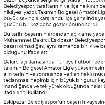
Sezon boyunca sergilediği istikrarlı futbol
Belediyespor, taraftarının ve ilçe halkının d
hikâyesi yazdı. Takımın Bölgesel Amatör Lig
büyük sevinçle karşılandı. İlçe genelinde ya
gücünü bir kez daha gözler önüne serdi.
Bu tarihi başarının ardından açıklama yap
Muhammet Bakırcı, Eskipazar Belediyespor’u
başarı olmadığını, aynı zamanda birlik ve b
olduğunu ifade etti.
Bakırcı açıklamasında, Türkiye Futbol Fede
takımın Bölgesel Amatör Lig’e yükselmesinin
alın terinin ve sonrasında verilen haklı mü
taçlanması hepimiz için büyük bir gurur kay
inandığında ve tek yürek olduğunda neler 
ifadelerini kullandı.
Eskipazar Belediyespor’un başarı hikâyesi