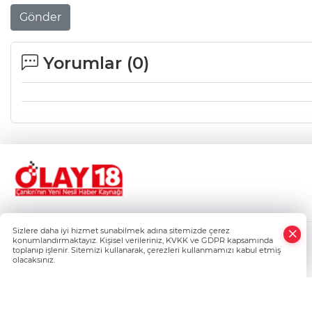
Gönder
Yorumlar (
0
)
Sizlere daha iyi hizmet sunabilmek adına sitemizde çerez
konumlandırmaktayız. Kişisel verileriniz, KVKK ve GDPR kapsamında
Gizlilik Politikası
toplanıp işlenir. Sitemizi kullanarak, çerezleri kullanmamızı kabul etmiş
Çerez Politikası
olacaksınız.
Veri Politikası
Kullanım Şartnamesi
Künye