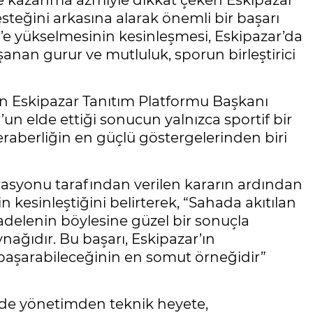
 ve kazanma azmiyle dikkat çeken Eskipazar
esteğini arkasına alarak önemli bir başarı
’e yükselmesinin kesinleşmesi, Eskipazar’da
şanan gurur ve mutluluk, sporun birleştirici
an Eskipazar Tanıtım Platformu Başkanı
n elde ettiği sonucun yalnızca sportif bir
eraberliğin en güçlü göstergelerinden biri
rasyonu tarafından verilen kararın ardından
 kesinleştiğini belirterek, “Sahada akıtılan
cadelenin böylesine güzel bir sonuçla
nağıdır. Bu başarı, Eskipazar’ın
başarabileceğinin en somut örneğidir”
nde yönetimden teknik heyete,