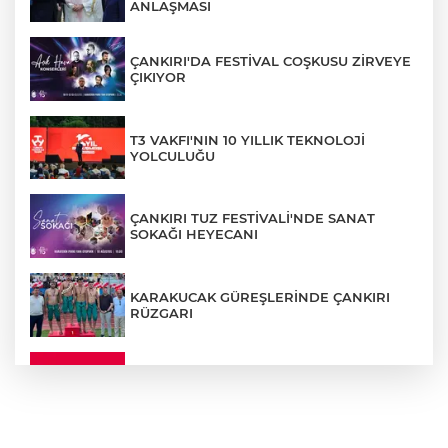
ANLAŞMASI
ÇANKIRI'DA FESTİVAL COŞKUSU ZİRVEYE
ÇIKIYOR
T3 VAKFI'NIN 10 YILLIK TEKNOLOJİ
YOLCULUĞU
ÇANKIRI TUZ FESTİVALİ'NDE SANAT
SOKAĞI HEYECANI
KARAKUCAK GÜREŞLERİNDE ÇANKIRI
RÜZGARI
ÇANKIRI'DA YALNIZ YAŞAYAN
KADINDAN ACI HABER