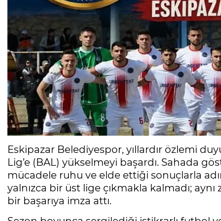
Eskipazar Belediyespor, yıllardır özlemi du
Lig’e (BAL) yükselmeyi başardı. Sahada gö
mücadele ruhu ve elde ettiği sonuçlarla adın
yalnızca bir üst lige çıkmakla kalmadı; ayn
bir başarıya imza attı.