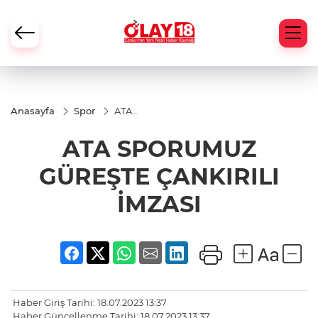
Anasayfa
Spor
ATA
SPORUMUZ
GÜREŞTE
ATA SPORUMUZ
ÇANKIRILI
İMZASI
GÜREŞTE ÇANKIRILI
İMZASI
Haber Giriş Tarihi: 18.07.2023 13:37
Haber Güncellenme Tarihi: 18.07.2023 13:37