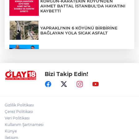
KORGUN-KARATEKİN KÖYÜ'NDEN
AHMET BATTAL İSTANBUL'DA HAYATINI
KAYBETTİ
YAPRAKLI'NIN 6 KÖYÜNÜ BİRBİRİNE
BAĞLAYAN YOLA SICAK ASFALT
81 İLDEN 150 GAZETECİ IĞDIR'DA
BULUŞTU
Bizi Takip Edin!
TÜRKİYE, PAKİSTAN VE SUUDİ
ARABİSTAN'DAN ORTAK SAVUNMA
ANLAŞMASI
ÇANKIRI'DA FESTİVAL COŞKUSU ZİRVEYE
Gizlilik Politikası
ÇIKIYOR
Çerez Politikası
Veri Politikası
Kullanım Şartnamesi
T3 VAKFI'NIN 10 YILLIK TEKNOLOJİ
YOLCULUĞU
Künye
İletişim