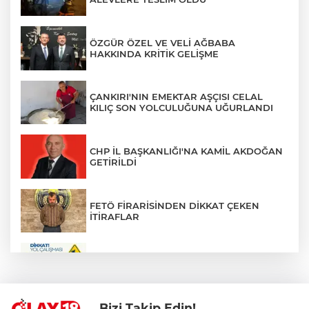
ÖZGÜR ÖZEL VE VELİ AĞBABA
HAKKINDA KRİTİK GELİŞME
ÇANKIRI'NIN EMEKTAR AŞÇISI CELAL
KILIÇ SON YOLCULUĞUNA UĞURLANDI
CHP İL BAŞKANLIĞI'NA KAMİL AKDOĞAN
GETİRİLDİ
FETÖ FİRARİSİNDEN DİKKAT ÇEKEN
İTİRAFLAR
ZÜBEYDE HANIM CADDESİ BİR
GÜNLÜĞÜNE TRAFİĞE KAPATILIYOR
Bizi Takip Edin!