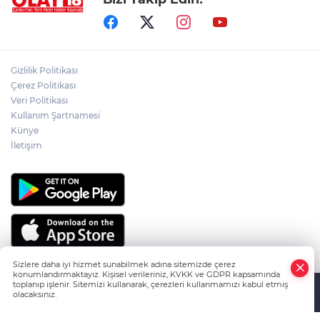
PKK'NIN SİLAH BIRAKMA SÜRECİNDE
YENİ DÖNEM
ÇANKIRILI AYDIN ALTIN'IN ACI SONU
Gizlilik Politikası
Çerez Politikası
Veri Politikası
Kullanım Şartnamesi
ÇANKIRILI ECZACI SABRİ ATAMANALP
ANKARA'DA HAYATINI KAYBETTİ
Künye
İletişim
Sizlere daha iyi hizmet sunabilmek adına sitemizde çerez
konumlandırmaktayız. Kişisel verileriniz, KVKK ve GDPR kapsamında
toplanıp işlenir. Sitemizi kullanarak, çerezleri kullanmamızı kabul etmiş
olacaksınız.
HABER YAZILIMI
ve TURKTICARET.NET projesidir Copyright© 2006-
Anasayfa
Haber Ara
Yazarlar
2026 Tüm hakları saklıdır.