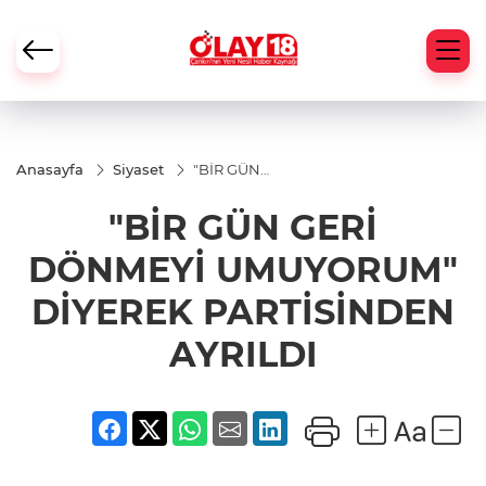
Anasayfa
Siyaset
"BİR GÜN
GERİ
DÖNMEYİ
"BİR GÜN GERİ
UMUYORUM"
DİYEREK
PARTİSİNDEN
DÖNMEYİ UMUYORUM"
AYRILDI
DİYEREK PARTİSİNDEN
AYRILDI