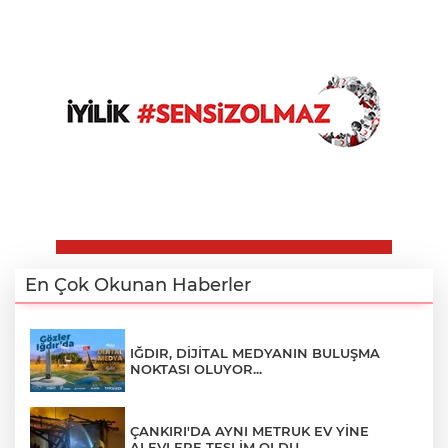
En Çok Okunan Haberler
IĞDIR, DİJİTAL MEDYANIN BULUŞMA
NOKTASI OLUYOR...
ÇANKIRI'DA AYNI METRUK EV YİNE
ALEVLERE TESLİM OLDU