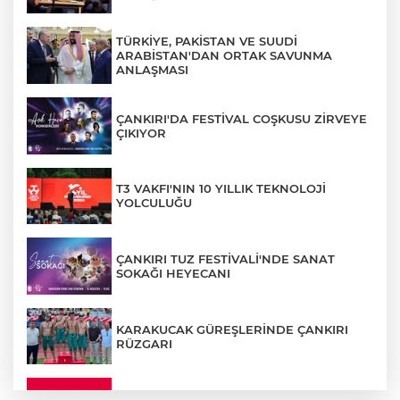
TÜRKİYE, PAKİSTAN VE SUUDİ
ARABİSTAN'DAN ORTAK SAVUNMA
ANLAŞMASI
ÇANKIRI'DA FESTİVAL COŞKUSU ZİRVEYE
ÇIKIYOR
T3 VAKFI'NIN 10 YILLIK TEKNOLOJİ
YOLCULUĞU
ÇANKIRI TUZ FESTİVALİ'NDE SANAT
SOKAĞI HEYECANI
KARAKUCAK GÜREŞLERİNDE ÇANKIRI
RÜZGARI
ÇANKIRI'DA YALNIZ YAŞAYAN