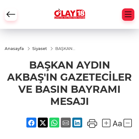
Anasayfa
Siyaset
BAŞKAN
AYDIN
AKBAŞ'IN
BAŞKAN AYDIN
GAZETECİLER
VE BASIN
BAYRAMI
AKBAŞ'IN GAZETECİLER
MESAJI
VE BASIN BAYRAMI
MESAJI