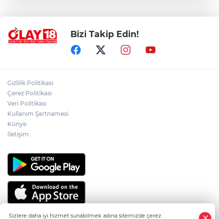
KADINDAN ACI HABER
Bizi Takip Edin!
ADEM YAYLACI ELDİVAN'DA DUALARLA
TOPRAĞA VERİLDİ
ÇAKÜ DİŞ HEKİMLİĞİ FAKÜLTESİ'NDEN
Gizlilik Politikası
SAĞLIK ORDUSUNA 58 YENİ DİŞ HEKİMİ
Çerez Politikası
Veri Politikası
Kullanım Şartnamesi
ABD-İRAN HATTINDA YENİ KRİZ
Künye
İletişim
Sizlere daha iyi hizmet sunabilmek adına sitemizde çerez