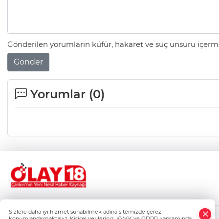
Gönderilen yorumların küfür, hakaret ve suç unsuru içerme
Gönder
Yorumlar (
0
)
Sizlere daha iyi hizmet sunabilmek adına sitemizde çerez
konumlandırmaktayız. Kişisel verileriniz, KVKK ve GDPR kapsamında