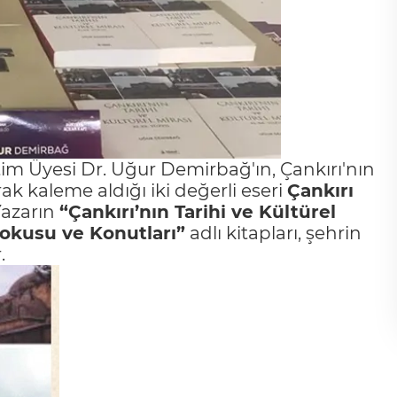
tim Üyesi Dr. Uğur Demirbağ'ın, Çankırı'nın
k kaleme aldığı iki değerli eseri
Çankırı
Yazarın
“Çankırı’nın Tarihi ve Kültürel
Dokusu ve Konutları”
adlı kitapları, şehrin
.