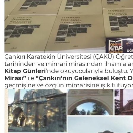
Çankırı Karatekin Üniversitesi (ÇAKÜ) Öğre
tarihinden ve mimari mirasından ilham alara
Kitap Günleri
’nde okuyucularıyla buluştu. 
Mirası”
ile
“Çankırı’nın Geleneksel Kent 
geçmişine ve özgün mimarisine ışık tutuyor