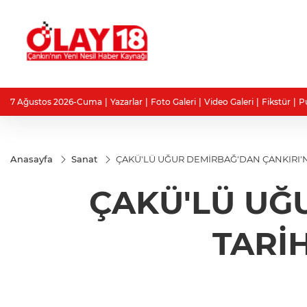
7 Ağustos 2026-Cuma
Yazarlar
Foto Galeri
Video Galeri
Fikstür
P
Anasayfa
Sanat
ÇAKÜ'LÜ UĞUR DEMİRBAĞ'DAN ÇANKIRI'NI
ÇAKÜ'LÜ UĞ
TARİH