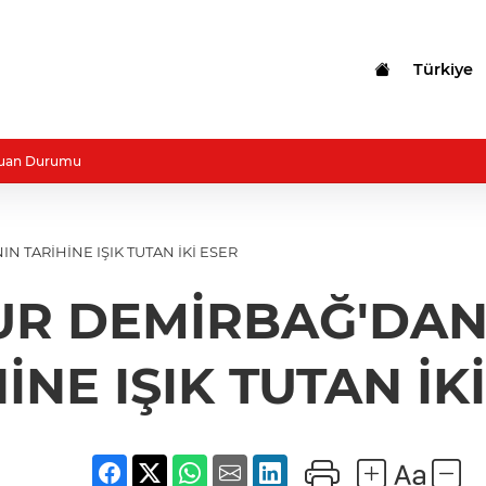
Türkiye
uan Durumu
N TARİHİNE IŞIK TUTAN İKİ ESER
UR DEMİRBAĞ'DAN 
İNE IŞIK TUTAN İK