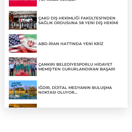
ÇAKÜ DİŞ HEKİMLİĞİ FAKÜLTESİ'NDEN
SAĞLIK ORDUSUNA 58 YENİ DİŞ HEKİMİ
ABD-İRAN HATTINDA YENİ KRİZ
ÇANKIRI BELEDİYESPORLU HİDAYET
MEMİŞ'TEN GURURLANDIRAN BAŞARI
IĞDIR, DİJİTAL MEDYANIN BULUŞMA
NOKTASI OLUYOR...
ÇANKIRI'DA AYNI METRUK EV YİNE
ALEVLERE TESLİM OLDU