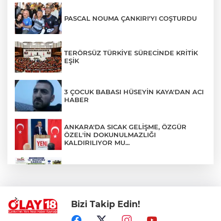
PASCAL NOUMA ÇANKIRI'YI COŞTURDU
TERÖRSÜZ TÜRKİYE SÜRECİNDE KRİTİK
EŞİK
3 ÇOCUK BABASI HÜSEYİN KAYA'DAN ACI
HABER
ANKARA'DA SICAK GELİŞME, ÖZGÜR
ÖZEL'İN DOKUNULMAZLIĞI
KALDIRILIYOR MU...
TKDK'DAN % 75'E VARAN HİBE DESTEĞİ
Bizi Takip Edin!
EMEKLİ YAKININI KAYBEDENLER, DİKKAT
!!!