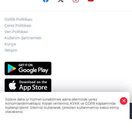
ÇANKIRI VALİLİĞİ VATANDAŞLARI
Gizlilik Politikası
DİNLİYOR
Çerez Politikası
Veri Politikası
Kullanım Şartnamesi
ÇANKIRI'DA 100 KM.LİK ASFALT
SEFERBERLİĞİ
Künye
İletişim
Sizlere daha iyi hizmet sunabilmek adına sitemizde çerez
konumlandırmaktayız. Kişisel verileriniz, KVKK ve GDPR kapsamında
toplanıp işlenir. Sitemizi kullanarak, çerezleri kullanmamızı kabul etmiş
olacaksınız.
HABER YAZILIMI
ve TURKTICARET.NET projesidir Copyright© 2006-
Anasayfa
Haber Ara
Yazarlar
2026 Tüm hakları saklıdır.