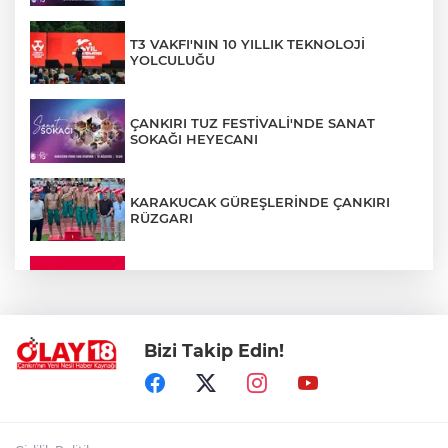
T3 VAKFI'NIN 10 YILLIK TEKNOLOJİ
YOLCULUĞU
ÇANKIRI TUZ FESTİVALİ'NDE SANAT
SOKAĞI HEYECANI
KARAKUCAK GÜREŞLERİNDE ÇANKIRI
RÜZGARI
ÇANKIRI'DA YALNIZ YAŞAYAN
KADINDAN ACI HABER
Bizi Takip Edin!
ADEM YAYLACI ELDİVAN'DA DUALARLA
TOPRAĞA VERİLDİ
ÇAKÜ DİŞ HEKİMLİĞİ FAKÜLTESİ'NDEN