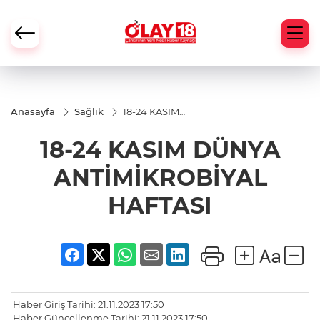
Anasayfa
Sağlık
18-24 KASIM
DÜNYA
ANTİMİKROBİYAL
18-24 KASIM DÜNYA
HAFTASI
ANTİMİKROBİYAL
HAFTASI
Haber Giriş Tarihi: 21.11.2023 17:50
Haber Güncellenme Tarihi: 21.11.2023 17:50