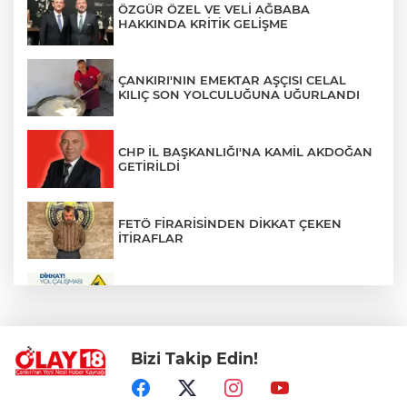
ÖZGÜR ÖZEL VE VELİ AĞBABA
HAKKINDA KRİTİK GELİŞME
ÇANKIRI'NIN EMEKTAR AŞÇISI CELAL
KILIÇ SON YOLCULUĞUNA UĞURLANDI
CHP İL BAŞKANLIĞI'NA KAMİL AKDOĞAN
GETİRİLDİ
FETÖ FİRARİSİNDEN DİKKAT ÇEKEN
İTİRAFLAR
ZÜBEYDE HANIM CADDESİ BİR
GÜNLÜĞÜNE TRAFİĞE KAPATILIYOR
Bizi Takip Edin!
PKK'NIN SİLAH BIRAKMA SÜRECİNDE
YENİ DÖNEM