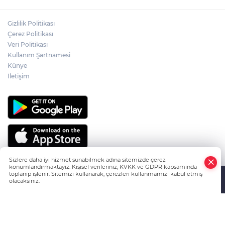
ÇANKIRILI AYDIN ALTIN'IN ACI SONU
Gizlilik Politikası
Çerez Politikası
Veri Politikası
Kullanım Şartnamesi
ÇANKIRILI ECZACI SABRİ ATAMANALP
ANKARA'DA HAYATINI KAYBETTİ
Künye
İletişim
Sizlere daha iyi hizmet sunabilmek adına sitemizde çerez
konumlandırmaktayız. Kişisel verileriniz, KVKK ve GDPR kapsamında
toplanıp işlenir. Sitemizi kullanarak, çerezleri kullanmamızı kabul etmiş
olacaksınız.
HABER YAZILIMI
ve TURKTICARET.NET projesidir Copyright© 2006-
Anasayfa
Haber Ara
Yazarlar
2026 Tüm hakları saklıdır.