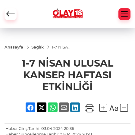
Anasayfa
Sağlık
1-7 NİSAN
ULUSAL
KANSER
1-7 NİSAN ULUSAL
HAFTASI
ETKİNLİĞİ
KANSER HAFTASI
ETKİNLİĞİ
Haber Giriş Tarihi: 03.04.2024 20:36
Haber Güncellenme Tarihi: 03.04.2024 20:41