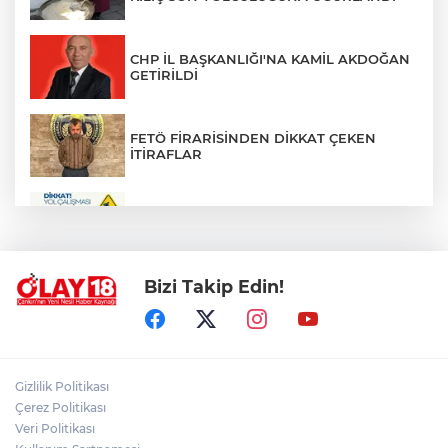
CHP İL BAŞKANLIĞI'NA KAMİL AKDOĞAN
GETİRİLDİ
FETÖ FİRARİSİNDEN DİKKAT ÇEKEN
İTİRAFLAR
ZÜBEYDE HANIM CADDESİ BİR
GÜNLÜĞÜNE TRAFİĞE KAPATILIYOR
Bizi Takip Edin!
PKK'NIN SİLAH BIRAKMA SÜRECİNDE
YENİ DÖNEM
ÇANKIRILI AYDIN ALTIN'IN ACI SONU
Gizlilik Politikası
Çerez Politikası
Veri Politikası