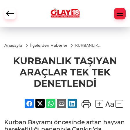
Anasayfa
İlçelerden Haberler
KURBANLIK
TAŞIYAN
ARAÇLAR TEK
KURBANLIK TAŞIYAN
TEK
DENETLENDİ
ARAÇLAR TEK TEK
DENETLENDİ
Kurban Bayramı öncesinde artan hayvan
hareketliliği nedeniyle Çankırı’da