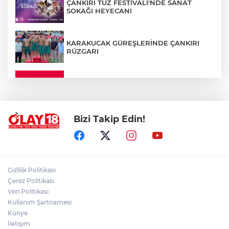
ÇANKIRI TUZ FESTİVALİ'NDE SANAT
SOKAĞI HEYECANI
KARAKUCAK GÜREŞLERİNDE ÇANKIRI
RÜZGARI
ÇANKIRI'DA YALNIZ YAŞAYAN
KADINDAN ACI HABER
Bizi Takip Edin!
ADEM YAYLACI ELDİVAN'DA DUALARLA
TOPRAĞA VERİLDİ
ÇAKÜ DİŞ HEKİMLİĞİ FAKÜLTESİ'NDEN
Gizlilik Politikası
SAĞLIK ORDUSUNA 58 YENİ DİŞ HEKİMİ
Çerez Politikası
Veri Politikası
Kullanım Şartnamesi
ABD-İRAN HATTINDA YENİ KRİZ
Künye
İletişim