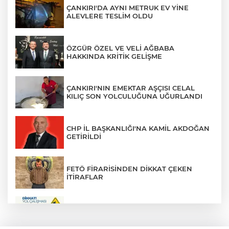
ÇANKIRI'DA AYNI METRUK EV YİNE
ALEVLERE TESLİM OLDU
ÖZGÜR ÖZEL VE VELİ AĞBABA
HAKKINDA KRİTİK GELİŞME
ÇANKIRI'NIN EMEKTAR AŞÇISI CELAL
KILIÇ SON YOLCULUĞUNA UĞURLANDI
CHP İL BAŞKANLIĞI'NA KAMİL AKDOĞAN
GETİRİLDİ
FETÖ FİRARİSİNDEN DİKKAT ÇEKEN
İTİRAFLAR
ZÜBEYDE HANIM CADDESİ BİR
GÜNLÜĞÜNE TRAFİĞE KAPATILIYOR