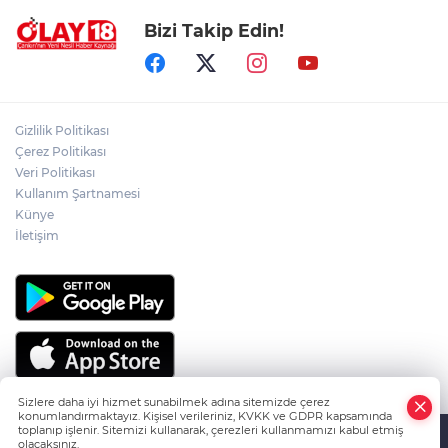
Bizi Takip Edin!
PKK'NIN SİLAH BIRAKMA SÜRECİNDE
YENİ DÖNEM
ÇANKIRILI AYDIN ALTIN'IN ACI SONU
Gizlilik Politikası
Çerez Politikası
Veri Politikası
Kullanım Şartnamesi
ÇANKIRILI ECZACI SABRİ ATAMANALP
ANKARA'DA HAYATINI KAYBETTİ
Künye
İletişim
Sizlere daha iyi hizmet sunabilmek adına sitemizde çerez
konumlandırmaktayız. Kişisel verileriniz, KVKK ve GDPR kapsamında
toplanıp işlenir. Sitemizi kullanarak, çerezleri kullanmamızı kabul etmiş
olacaksınız.