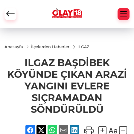
Anasayfa
İlçelerden Haberler
ILGAZ
BAŞDİBEK
KÖYÜNDE
ILGAZ BAŞDİBEK
ÇIKAN ARAZİ
YANGINI
EVLERE
KÖYÜNDE ÇIKAN ARAZİ
SIÇRAMADAN
SÖNDÜRÜLDÜ
YANGINI EVLERE
SIÇRAMADAN
SÖNDÜRÜLDÜ