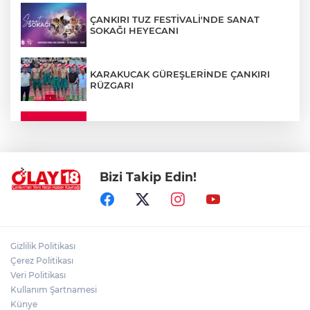
ÇANKIRI TUZ FESTİVALİ'NDE SANAT
SOKAĞI HEYECANI
KARAKUCAK GÜREŞLERİNDE ÇANKIRI
RÜZGARI
ÇANKIRI'DA YALNIZ YAŞAYAN
KADINDAN ACI HABER
Bizi Takip Edin!
ADEM YAYLACI ELDİVAN'DA DUALARLA
TOPRAĞA VERİLDİ
ÇAKÜ DİŞ HEKİMLİĞİ FAKÜLTESİ'NDEN
Gizlilik Politikası
SAĞLIK ORDUSUNA 58 YENİ DİŞ HEKİMİ
Çerez Politikası
Veri Politikası
Kullanım Şartnamesi
ABD-İRAN HATTINDA YENİ KRİZ
Künye