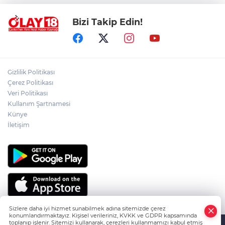
Bizi Takip Edin!
ADEM YAYLACI ELDİVAN'DA DUALARLA
TOPRAĞA VERİLDİ
ÇAKÜ DİŞ HEKİMLİĞİ FAKÜLTESİ'NDEN
Gizlilik Politikası
SAĞLIK ORDUSUNA 58 YENİ DİŞ HEKİMİ
Çerez Politikası
Veri Politikası
Kullanım Şartnamesi
ABD-İRAN HATTINDA YENİ KRİZ
Künye
İletişim
Sizlere daha iyi hizmet sunabilmek adına sitemizde çerez
konumlandırmaktayız. Kişisel verileriniz, KVKK ve GDPR kapsamında
toplanıp işlenir. Sitemizi kullanarak, çerezleri kullanmamızı kabul etmiş