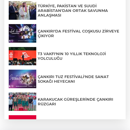
TÜRKİYE, PAKİSTAN VE SUUDİ
ARABİSTAN'DAN ORTAK SAVUNMA
ANLAŞMASI
ÇANKIRI'DA FESTİVAL COŞKUSU ZİRVEYE
ÇIKIYOR
T3 VAKFI'NIN 10 YILLIK TEKNOLOJİ
YOLCULUĞU
ÇANKIRI TUZ FESTİVALİ'NDE SANAT
SOKAĞI HEYECANI
KARAKUCAK GÜREŞLERİNDE ÇANKIRI
RÜZGARI
ÇANKIRI'DA YALNIZ YAŞAYAN
KADINDAN ACI HABER