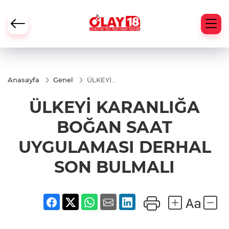
Anasayfa
Genel
ÜLKEYİ
KARANLIĞA
BOĞAN SAAT
ÜLKEYİ KARANLIĞA
UYGULAMASI
DERHAL
SON
BOĞAN SAAT
BULMALI
UYGULAMASI DERHAL
SON BULMALI