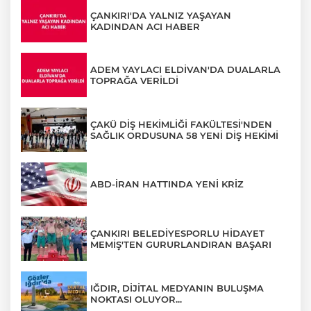
ÇANKIRI'DA YALNIZ YAŞAYAN
KADINDAN ACI HABER
ADEM YAYLACI ELDİVAN'DA DUALARLA
TOPRAĞA VERİLDİ
ÇAKÜ DİŞ HEKİMLİĞİ FAKÜLTESİ'NDEN
SAĞLIK ORDUSUNA 58 YENİ DİŞ HEKİMİ
ABD-İRAN HATTINDA YENİ KRİZ
ÇANKIRI BELEDİYESPORLU HİDAYET
MEMİŞ'TEN GURURLANDIRAN BAŞARI
IĞDIR, DİJİTAL MEDYANIN BULUŞMA
NOKTASI OLUYOR...