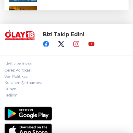
ÇANKIRI'DA AYNI METRUK EV YİNE
ALEVLERE TESLİM OLDU
Bizi Takip Edin!
ÖZGÜR ÖZEL VE VELİ AĞBABA
HAKKINDA KRİTİK GELİŞME
ÇANKIRI'NIN EMEKTAR AŞÇISI CELAL
Gizlilik Politikası
KILIÇ SON YOLCULUĞUNA UĞURLANDI
Çerez Politikası
Veri Politikası
Kullanım Şartnamesi
CHP İL BAŞKANLIĞI'NA KAMİL AKDOĞAN
GETİRİLDİ
Künye
İletişim