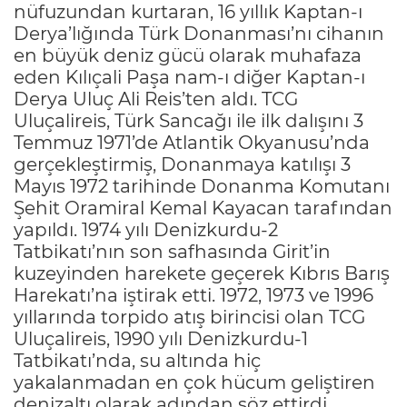
nüfuzundan kurtaran, 16 yıllık Kaptan-ı
Derya’lığında Türk Donanması’nı cihanın
en büyük deniz gücü olarak muhafaza
eden Kılıçali Paşa nam-ı diğer Kaptan-ı
Derya Uluç Ali Reis’ten aldı. TCG
Uluçalireis, Türk Sancağı ile ilk dalışını 3
Temmuz 1971’de Atlantik Okyanusu’nda
gerçekleştirmiş, Donanmaya katılışı 3
Mayıs 1972 tarihinde Donanma Komutanı
Şehit Oramiral Kemal Kayacan tarafından
yapıldı. 1974 yılı Denizkurdu-2
Tatbikatı’nın son safhasında Girit’in
kuzeyinden harekete geçerek Kıbrıs Barış
Harekatı’na iştirak etti. 1972, 1973 ve 1996
yıllarında torpido atış birincisi olan TCG
Uluçalireis, 1990 yılı Denizkurdu-1
Tatbikatı’nda, su altında hiç
yakalanmadan en çok hücum geliştiren
denizaltı olarak adından söz ettirdi.