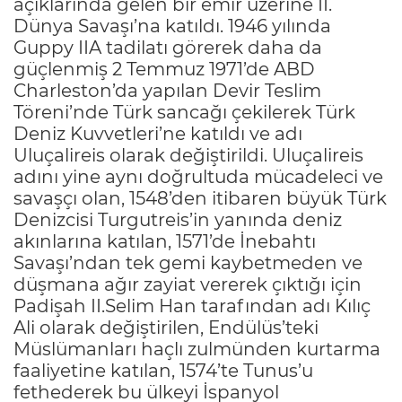
açıklarında gelen bir emir üzerine II.
Dünya Savaşı’na katıldı. 1946 yılında
Guppy IIA tadilatı görerek daha da
güçlenmiş 2 Temmuz 1971’de ABD
Charleston’da yapılan Devir Teslim
Töreni’nde Türk sancağı çekilerek Türk
Deniz Kuvvetleri’ne katıldı ve adı
Uluçalireis olarak değiştirildi. Uluçalireis
adını yine aynı doğrultuda mücadeleci ve
savaşçı olan, 1548’den itibaren büyük Türk
Denizcisi Turgutreis’in yanında deniz
akınlarına katılan, 1571’de İnebahtı
Savaşı’ndan tek gemi kaybetmeden ve
düşmana ağır zayiat vererek çıktığı için
Padişah II.Selim Han tarafından adı Kılıç
Ali olarak değiştirilen, Endülüs’teki
Müslümanları haçlı zulmünden kurtarma
faaliyetine katılan, 1574’te Tunus’u
fethederek bu ülkeyi İspanyol