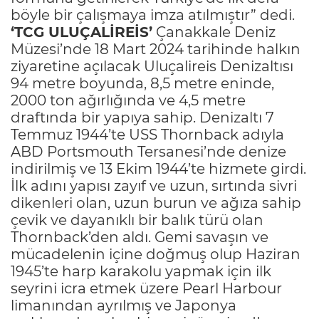
böyle bir çalışmaya imza atılmıştır” dedi.
‘TCG ULUÇALİREİS’
Çanakkale Deniz
Müzesi’nde 18 Mart 2024 tarihinde halkın
ziyaretine açılacak Uluçalireis Denizaltısı
94 metre boyunda, 8,5 metre eninde,
2000 ton ağırlığında ve 4,5 metre
draftında bir yapıya sahip. Denizaltı 7
Temmuz 1944’te USS Thornback adıyla
ABD Portsmouth Tersanesi’nde denize
indirilmiş ve 13 Ekim 1944’te hizmete girdi.
İlk adını yapısı zayıf ve uzun, sırtında sivri
dikenleri olan, uzun burun ve ağıza sahip
çevik ve dayanıklı bir balık türü olan
Thornback’den aldı. Gemi savaşın ve
mücadelenin içine doğmuş olup Haziran
1945’te harp karakolu yapmak için ilk
seyrini icra etmek üzere Pearl Harbour
limanından ayrılmış ve Japonya