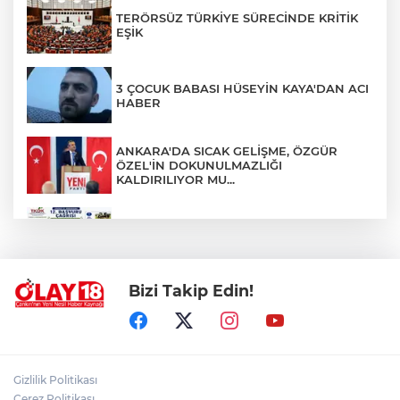
TERÖRSÜZ TÜRKİYE SÜRECİNDE KRİTİK
EŞİK
3 ÇOCUK BABASI HÜSEYİN KAYA'DAN ACI
HABER
ANKARA'DA SICAK GELİŞME, ÖZGÜR
ÖZEL'İN DOKUNULMAZLIĞI
KALDIRILIYOR MU...
TKDK'DAN % 75'E VARAN HİBE DESTEĞİ
Bizi Takip Edin!
EMEKLİ YAKININI KAYBEDENLER, DİKKAT
!!!
ÇANKIRI VALİLİĞİ VATANDAŞLARI
Gizlilik Politikası
DİNLİYOR
Çerez Politikası