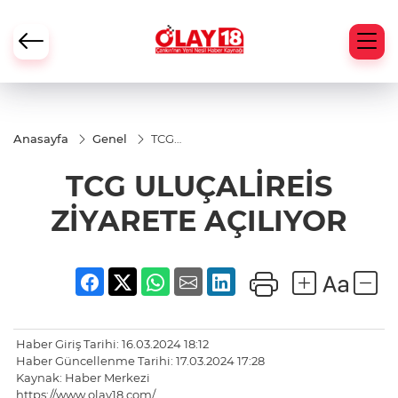
Anasayfa
Genel
TCG
ULUÇALİREİS
ZİYARETE
TCG ULUÇALİREİS
AÇILIYOR
ZİYARETE AÇILIYOR
Haber Giriş Tarihi: 16.03.2024 18:12
Haber Güncellenme Tarihi: 17.03.2024 17:28
Kaynak: Haber Merkezi
https://www.olay18.com/