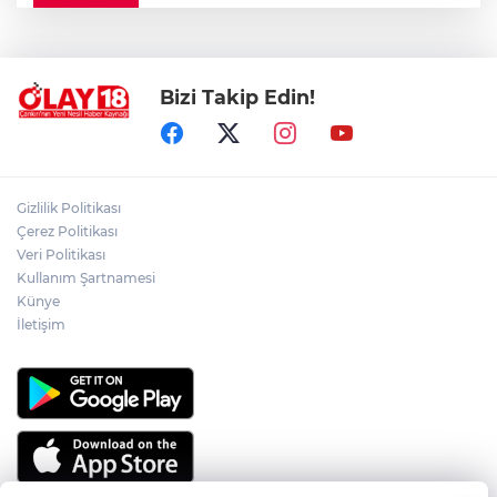
ÇANKIRI'DA YALNIZ YAŞAYAN
KADINDAN ACI HABER
Bizi Takip Edin!
ADEM YAYLACI ELDİVAN'DA DUALARLA
TOPRAĞA VERİLDİ
ÇAKÜ DİŞ HEKİMLİĞİ FAKÜLTESİ'NDEN
Gizlilik Politikası
SAĞLIK ORDUSUNA 58 YENİ DİŞ HEKİMİ
Çerez Politikası
Veri Politikası
Kullanım Şartnamesi
ABD-İRAN HATTINDA YENİ KRİZ
Künye
İletişim