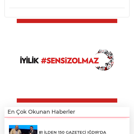
En Çok Okunan Haberler
81 İLDEN 150 GAZETECİ IĞDIR'DA