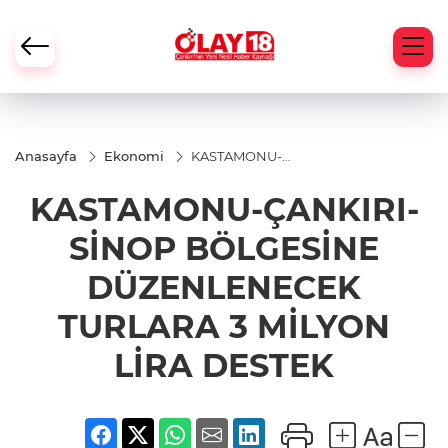
Anasayfa
Ekonomi
KASTAMONU-
ÇANKIRI-SİNOP
BÖLGESİNE
KASTAMONU-ÇANKIRI-
DÜZENLENECEK
TURLARA 3
MİLYON LİRA
SİNOP BÖLGESİNE
DESTEK
DÜZENLENECEK
TURLARA 3 MİLYON
LİRA DESTEK