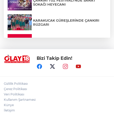
ÇANKIRI TUZ FESTİVALİ'NDE SANAT
SOKAĞI HEYECANI
KARAKUCAK GÜREŞLERİNDE ÇANKIRI
RÜZGARI
ÇANKIRI'DA YALNIZ YAŞAYAN
KADINDAN ACI HABER
Bizi Takip Edin!
ADEM YAYLACI ELDİVAN'DA DUALARLA
TOPRAĞA VERİLDİ
ÇAKÜ DİŞ HEKİMLİĞİ FAKÜLTESİ'NDEN
Gizlilik Politikası
SAĞLIK ORDUSUNA 58 YENİ DİŞ HEKİMİ
Çerez Politikası
Veri Politikası
Kullanım Şartnamesi
ABD-İRAN HATTINDA YENİ KRİZ
Künye
İletişim