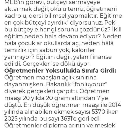
MEB’in görevi, bütçeyi sermayeye
aktarmak değil; okulu temiz, öğretmeni
kadrolu, dersi bilimsel yapmaktır. Eğitime
en çok bütçeyi ayırdık" diyorsunuz. Peki
bu bütçeyle hangi sorunu çözdünüz? İkili
eğitim neden hala devam ediyor? Neden
hala çocuklar okullarda aç, neden hâlâ
temizlik için sabun yok, kalorifer
yanmıyor? Eğitim değil, yalan finanse
edildi. Gerçekler ise dökülüyor.
Öğretmenler Yoksullukla Sınıfa Girdi:
Öğretmen maaşları açlık sınırına
dayanmışken, Bakanlık “fonluyoruz”
diyerek gerçekleri çarpıttı. Öğretmen
maaşı 20 yılda 20 gram altından 7’ye
düştü. En düşük öğretmen maaşı ile 2014
yılında alınabilen ekmek sayısı 5370 iken
2025 yılında bu sayı 3631’e geriledi.
Öğretmenler diplomalarının ve mesleki