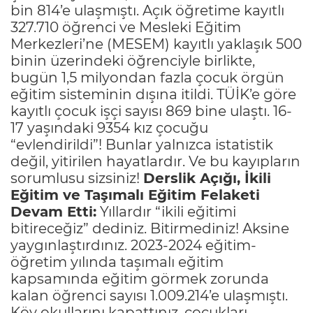
bin 814’e ulaşmıştı. Açık öğretime kayıtlı
327.710 öğrenci ve Mesleki Eğitim
Merkezleri’ne (MESEM) kayıtlı yaklaşık 500
binin üzerindeki öğrenciyle birlikte,
bugün 1,5 milyondan fazla çocuk örgün
eğitim sisteminin dışına itildi. TÜİK’e göre
kayıtlı çocuk işçi sayısı 869 bine ulaştı. 16-
17 yaşındaki 9354 kız çocuğu
“evlendirildi”! Bunlar yalnızca istatistik
değil, yitirilen hayatlardır. Ve bu kayıpların
sorumlusu sizsiniz!
Derslik Açığı, İkili
Eğitim ve Taşımalı Eğitim Felaketi
Devam Etti:
Yıllardır “ikili eğitimi
bitireceğiz” dediniz. Bitirmediniz! Aksine
yaygınlaştırdınız. 2023-2024 eğitim-
öğretim yılında taşımalı eğitim
kapsamında eğitim görmek zorunda
kalan öğrenci sayısı 1.009.214’e ulaşmıştı.
Köy okullarını kapattınız, çocukları