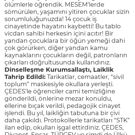
ölümlerle öğrendik. MESEM’lerde
sömürülen, yaşamını yitiren çocuklar sizin
sorumluluğunuzda! 14 çocuk iş
cinayetinde hayatını kaybetti! Bu tablo
vicdan sahibi herkesin içini acıtır! Bir
yandan çocuklara bir öğün yemeği dahi
çok görürken, diğer yandan kamu
kaynaklarını çocukların değil, patronların
çıkarları doğrultusunda kullandınız.
Dinselleşme Kurumsallaştı, Laiklik
Tahrip Edildi:
Tarikatlar, cemaatler, “sivil
toplum” maskesiyle okullara yerleşti.
ÇEDES’le öğrenciler cami temizliğine
gönderildi, önlerine mezar konuldu,
ellerine bıçak verildi, pedagojik cinayet
işlendi. Bu yıl, laikliğin tabutuna bir çivi
daha çakıldı. Protokollerle tarikatları “STK”
ilan edip, okulları işgal ettirdiniz. ÇEDES,
Diyanet, Ensar, TÜRGEV ve şimdi de Ülkü