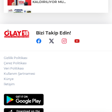
KALDIRILIYOR MU...
TKDK'DAN % 75'E VARAN HİBE DESTEĞİ
Bizi Takip Edin!
EMEKLİ YAKININI KAYBEDENLER, DİKKAT
!!!
ÇANKIRI VALİLİĞİ VATANDAŞLARI
Gizlilik Politikası
DİNLİYOR
Çerez Politikası
Veri Politikası
Kullanım Şartnamesi
ÇANKIRI'DA 100 KM.LİK ASFALT
SEFERBERLİĞİ
Künye
İletişim