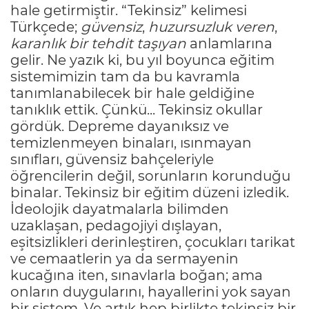
hale getirmiştir. “Tekinsiz” kelimesi
Türkçede;
güvensiz
,
huzursuzluk veren
,
karanlık bir tehdit taşıyan
anlamlarına
gelir. Ne yazık ki, bu yıl boyunca eğitim
sistemimizin tam da bu kavramla
tanımlanabilecek bir hale geldiğine
tanıklık ettik. Çünkü... Tekinsiz okullar
gördük. Depreme dayanıksız ve
temizlenmeyen binaları, ısınmayan
sınıfları, güvensiz bahçeleriyle
öğrencilerin değil, sorunların korunduğu
binalar. Tekinsiz bir eğitim düzeni izledik.
İdeolojik dayatmalarla bilimden
uzaklaşan, pedagojiyi dışlayan,
eşitsizlikleri derinleştiren, çocukları tarikat
ve cemaatlerin ya da sermayenin
kucağına iten, sınavlarla boğan; ama
onların duygularını, hayallerini yok sayan
bir sistem. Ve artık hep birlikte tekinsiz bir