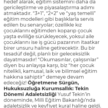
hedef alarak, eğitim sistemini daha da
gericileştirme ve piyasalaştırma adımı
atmaktadır. “3+1”, “2+2” ve “yaş temelli”
eğitim modelleri gibi başlıklarla servis
edilen bu senaryolar; özellikle kız
çocuklarını eğitimden koparıp çocuk
yaşta evliliğe sürükleyecek, yoksul aile
çocuklarını ise iş gücü pazarının itaatkar
birer unsuru haline getirecektir. Bu bir
tesadüf değil, planlı bir geleceksizlik
dayatmasıdır! “Okumasınlar, çalışsınlar”
diyen bu anlayışa karşı, biz “her çocuk
nitelikli, kamusal, laik ve bilimsel eğitim
hakkına sahiptir” demeye devam
edeceğiz!
Öğretmene Sürgün,
Hukuksuzluğa Kurumsallık: Tekin
Dönemi Adaletsizliği
Yusuf Tekin’in
döneminde, Milli Eğitim Bakanlığı’nda
adaletsizlik ve keyfiyet kural haline geldi.