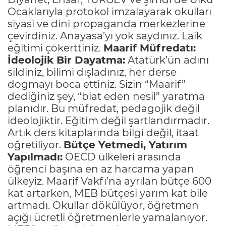
Ocaklarıyla protokol imzalayarak okulları
siyasi ve dini propaganda merkezlerine
çevirdiniz. Anayasa’yı yok saydınız. Laik
eğitimi çökerttiniz.
Maarif Müfredatı:
İdeolojik Bir Dayatma:
Atatürk’ün adını
sildiniz, bilimi dışladınız, her derse
dogmayı boca ettiniz. Sizin “Maarif”
dediğiniz şey, “biat eden nesil” yaratma
planıdır. Bu müfredat, pedagojik değil
ideolojiktir. Eğitim değil şartlandırmadır.
Artık ders kitaplarında bilgi değil, itaat
öğretiliyor.
Bütçe Yetmedi, Yatırım
Yapılmadı:
OECD ülkeleri arasında
öğrenci başına en az harcama yapan
ülkeyiz. Maarif Vakfı’na ayrılan bütçe 600
kat artarken, MEB bütçesi yarım kat bile
artmadı. Okullar dökülüyor, öğretmen
açığı ücretli öğretmenlerle yamalanıyor.