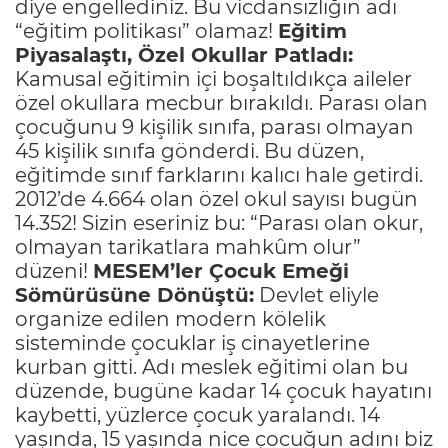
diye engellediniz. Bu vicdansızlığın adı
“eğitim politikası” olamaz!
Eğitim
Piyasalaştı, Özel Okullar Patladı:
Kamusal eğitimin içi boşaltıldıkça aileler
özel okullara mecbur bırakıldı. Parası olan
çocuğunu 9 kişilik sınıfa, parası olmayan
45 kişilik sınıfa gönderdi. Bu düzen,
eğitimde sınıf farklarını kalıcı hale getirdi.
2012’de 4.664 olan özel okul sayısı bugün
14.352! Sizin eseriniz bu: “Parası olan okur,
olmayan tarikatlara mahkûm olur”
düzeni!
MESEM’ler Çocuk Emeği
Sömürüsüne Dönüştü:
Devlet eliyle
organize edilen modern kölelik
sisteminde çocuklar iş cinayetlerine
kurban gitti. Adı meslek eğitimi olan bu
düzende, bugüne kadar 14 çocuk hayatını
kaybetti, yüzlerce çocuk yaralandı. 14
yaşında, 15 yaşında nice çocuğun adını biz