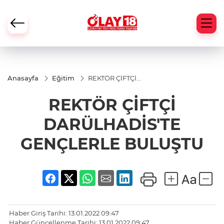
Anasayfa
Eğitim
REKTÖR ÇİFTÇİ
DARÜLHADİS'TE
GENÇLERLE
REKTÖR ÇİFTÇİ
BULUŞTU
DARÜLHADİS'TE
GENÇLERLE BULUŞTU
Haber Giriş Tarihi: 13.01.2022 09:47
Haber Güncellenme Tarihi: 13.01.2022 09:47