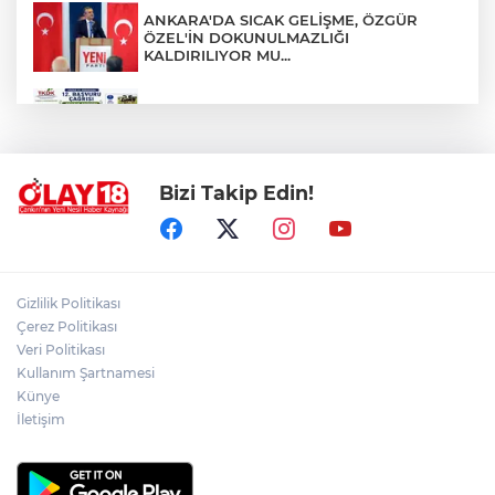
ANKARA'DA SICAK GELİŞME, ÖZGÜR
ÖZEL'İN DOKUNULMAZLIĞI
KALDIRILIYOR MU...
TKDK'DAN % 75'E VARAN HİBE DESTEĞİ
Bizi Takip Edin!
EMEKLİ YAKININI KAYBEDENLER, DİKKAT
!!!
ÇANKIRI VALİLİĞİ VATANDAŞLARI
Gizlilik Politikası
DİNLİYOR
Çerez Politikası
Veri Politikası
Kullanım Şartnamesi
ÇANKIRI'DA 100 KM.LİK ASFALT
SEFERBERLİĞİ
Künye
İletişim