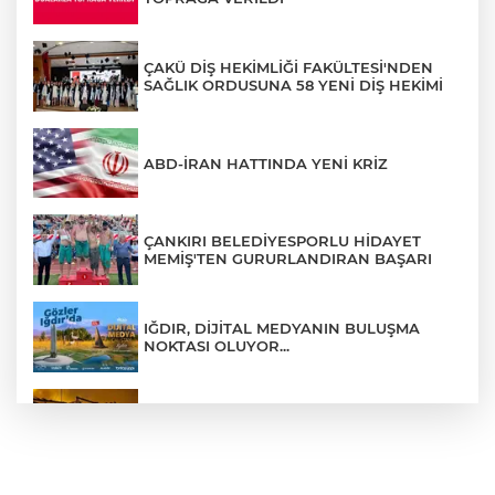
ÇAKÜ DİŞ HEKİMLİĞİ FAKÜLTESİ'NDEN
SAĞLIK ORDUSUNA 58 YENİ DİŞ HEKİMİ
ABD-İRAN HATTINDA YENİ KRİZ
ÇANKIRI BELEDİYESPORLU HİDAYET
MEMİŞ'TEN GURURLANDIRAN BAŞARI
IĞDIR, DİJİTAL MEDYANIN BULUŞMA
NOKTASI OLUYOR...
ÇANKIRI'DA AYNI METRUK EV YİNE
ALEVLERE TESLİM OLDU