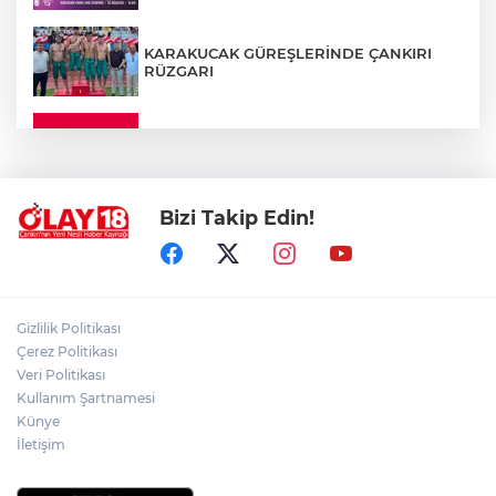
KARAKUCAK GÜREŞLERİNDE ÇANKIRI
RÜZGARI
ÇANKIRI'DA YALNIZ YAŞAYAN
KADINDAN ACI HABER
Bizi Takip Edin!
ADEM YAYLACI ELDİVAN'DA DUALARLA
TOPRAĞA VERİLDİ
ÇAKÜ DİŞ HEKİMLİĞİ FAKÜLTESİ'NDEN
Gizlilik Politikası
SAĞLIK ORDUSUNA 58 YENİ DİŞ HEKİMİ
Çerez Politikası
Veri Politikası
Kullanım Şartnamesi
ABD-İRAN HATTINDA YENİ KRİZ
Künye
İletişim