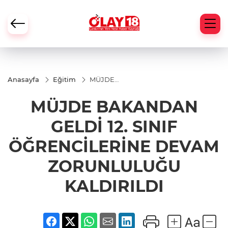
Anasayfa
Eğitim
MÜJDE
BAKANDAN
GELDİ 12. SINIF
MÜJDE BAKANDAN
ÖĞRENCİLERİNE
DEVAM
ZORUNLULUĞU
GELDİ 12. SINIF
KALDIRILDI
ÖĞRENCİLERİNE DEVAM
ZORUNLULUĞU
KALDIRILDI