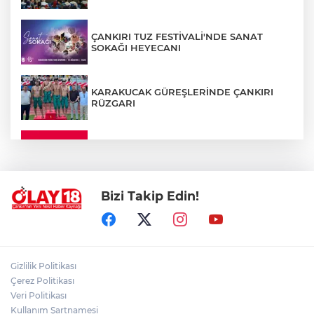
ÇANKIRI TUZ FESTİVALİ'NDE SANAT
SOKAĞI HEYECANI
KARAKUCAK GÜREŞLERİNDE ÇANKIRI
RÜZGARI
ÇANKIRI'DA YALNIZ YAŞAYAN
KADINDAN ACI HABER
Bizi Takip Edin!
ADEM YAYLACI ELDİVAN'DA DUALARLA
TOPRAĞA VERİLDİ
ÇAKÜ DİŞ HEKİMLİĞİ FAKÜLTESİ'NDEN
Gizlilik Politikası
SAĞLIK ORDUSUNA 58 YENİ DİŞ HEKİMİ
Çerez Politikası
Veri Politikası
Kullanım Şartnamesi