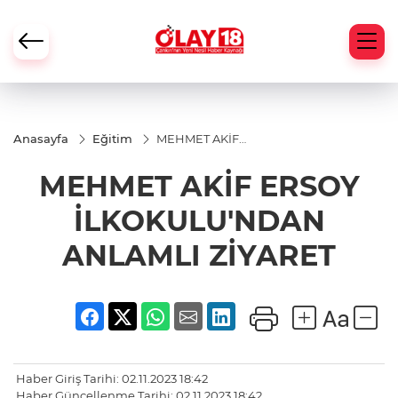
Anasayfa
Eğitim
MEHMET AKİF
ERSOY
İLKOKULU'NDAN
MEHMET AKİF ERSOY
ANLAMLI
ZİYARET
İLKOKULU'NDAN
ANLAMLI ZİYARET
Haber Giriş Tarihi: 02.11.2023 18:42
Haber Güncellenme Tarihi: 02.11.2023 18:42