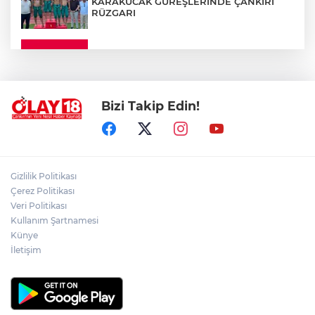
KARAKUCAK GÜREŞLERİNDE ÇANKIRI
RÜZGARI
ÇANKIRI'DA YALNIZ YAŞAYAN
KADINDAN ACI HABER
Bizi Takip Edin!
ADEM YAYLACI ELDİVAN'DA DUALARLA
TOPRAĞA VERİLDİ
ÇAKÜ DİŞ HEKİMLİĞİ FAKÜLTESİ'NDEN
Gizlilik Politikası
SAĞLIK ORDUSUNA 58 YENİ DİŞ HEKİMİ
Çerez Politikası
Veri Politikası
Kullanım Şartnamesi
ABD-İRAN HATTINDA YENİ KRİZ
Künye
İletişim