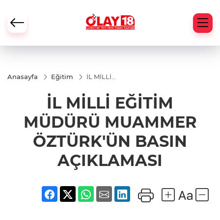
Anasayfa
Eğitim
İL MİLLİ
EĞİTİM
MÜDÜRÜ
İL MİLLİ EĞİTİM
MUAMMER
ÖZTÜRK'ÜN
BASIN
MÜDÜRÜ MUAMMER
AÇIKLAMASI
ÖZTÜRK'ÜN BASIN
AÇIKLAMASI