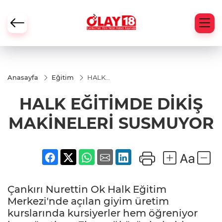
Anasayfa
Eğitim
HALK
EĞİTİMDE
DİKİŞ
HALK EĞİTİMDE DİKİŞ
MAKİNELERİ
SUSMUYOR
MAKİNELERİ SUSMUYOR
Çankırı Nurettin Ok Halk Eğitim
Merkezi'nde açılan giyim üretim
kurslarında kursiyerler hem öğreniyor