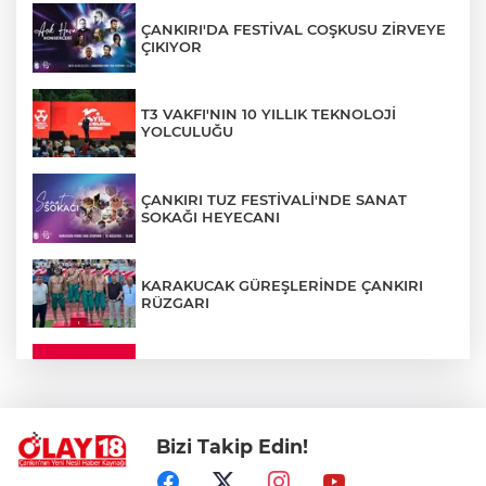
ÇANKIRI'DA FESTİVAL COŞKUSU ZİRVEYE
ÇIKIYOR
T3 VAKFI'NIN 10 YILLIK TEKNOLOJİ
YOLCULUĞU
ÇANKIRI TUZ FESTİVALİ'NDE SANAT
SOKAĞI HEYECANI
KARAKUCAK GÜREŞLERİNDE ÇANKIRI
RÜZGARI
ÇANKIRI'DA YALNIZ YAŞAYAN
KADINDAN ACI HABER
Bizi Takip Edin!
ADEM YAYLACI ELDİVAN'DA DUALARLA
TOPRAĞA VERİLDİ