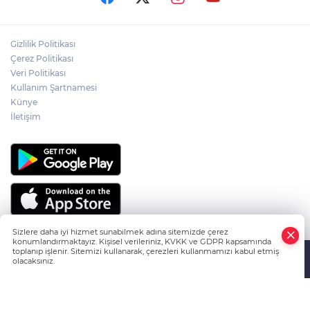
ÇAKÜ DİŞ HEKİMLİĞİ FAKÜLTESİ'NDEN
Gizlilik Politikası
SAĞLIK ORDUSUNA 58 YENİ DİŞ HEKİMİ
Çerez Politikası
Veri Politikası
Kullanım Şartnamesi
ABD-İRAN HATTINDA YENİ KRİZ
Künye
İletişim
Sizlere daha iyi hizmet sunabilmek adına sitemizde çerez
konumlandırmaktayız. Kişisel verileriniz, KVKK ve GDPR kapsamında
toplanıp işlenir. Sitemizi kullanarak, çerezleri kullanmamızı kabul etmiş
olacaksınız.
HABER YAZILIMI
ve TURKTICARET.NET projesidir Copyright© 2006-
Anasayfa
Haber Ara
Yazarlar
2026 Tüm hakları saklıdır.