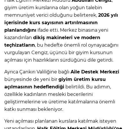
Halk Eğitim Merkezi Müdürü
Abdullah Cengiz
,
giyim üretim kurslarına olan yoğun talebin
memnuniyet verici olduğunu belirterek,
2026 yılı
içerisinde kurs sayısının artırılmasının
planlandığını
ifade etti. Merkez binasına yeni
kazandırılan
dikiş makineleri ve modern
teçhizatların
, bu hedefte önemli rol oynayacağını
vurgulayan Cengiz, üçüncü bir giyim kursunun
açılması için hazırlıkların sürdüğünü dile getirdi.
Ayrıca Çankırı Valiliğine bağlı
Aile Destek Merkezi
bünyesinde de yeni bir
giyim üretim kursu
açılmasının hedeflendiği
belirtildi. Bu adımın,
özellikle kadınların mesleki becerilerini
geliştirmelerine ve üretime katılmalarına önemli
katkı sunması bekleniyor.
Yeni açılması planlanan kurslara katılmak isteyen
vatandaşların,
Halk Eğitim Merkezi Müdürlüğü'ne