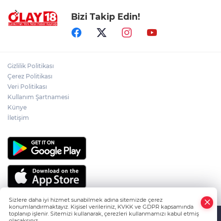
Bizi Takip Edin!
ADEM YAYLACI ELDİVAN'DA DUALARLA
TOPRAĞA VERİLDİ
ÇAKÜ DİŞ HEKİMLİĞİ FAKÜLTESİ'NDEN
Gizlilik Politikası
SAĞLIK ORDUSUNA 58 YENİ DİŞ HEKİMİ
Çerez Politikası
Veri Politikası
Kullanım Şartnamesi
ABD-İRAN HATTINDA YENİ KRİZ
Künye
İletişim
Sizlere daha iyi hizmet sunabilmek adına sitemizde çerez
konumlandırmaktayız. Kişisel verileriniz, KVKK ve GDPR kapsamında
toplanıp işlenir. Sitemizi kullanarak, çerezleri kullanmamızı kabul etmiş
olacaksınız.