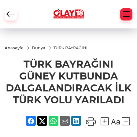
Anasayfa
Dünya
TÜRK BAYRAĞINI
GÜNEY KUTBUNDA
DALGALANDIRACAK
TÜRK BAYRAĞINI
İLK TÜRK YOLU
YARILADI
GÜNEY KUTBUNDA
DALGALANDIRACAK İLK
TÜRK YOLU YARILADI