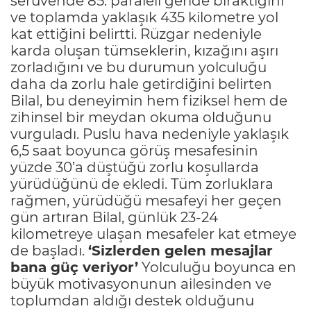
serüvende 85. paraleli geride bıraktığını
ve toplamda yaklaşık 435 kilometre yol
kat ettiğini belirtti. Rüzgar nedeniyle
karda oluşan tümseklerin, kızağını aşırı
zorladığını ve bu durumun yolculuğu
daha da zorlu hale getirdiğini belirten
Bilal, bu deneyimin hem fiziksel hem de
zihinsel bir meydan okuma olduğunu
vurguladı. Puslu hava nedeniyle yaklaşık
6,5 saat boyunca görüş mesafesinin
yüzde 30’a düştüğü zorlu koşullarda
yürüdüğünü de ekledi. Tüm zorluklara
rağmen, yürüdüğü mesafeyi her geçen
gün artıran Bilal, günlük 23-24
kilometreye ulaşan mesafeler kat etmeye
de başladı.
‘Sizlerden gelen mesajlar
bana güç veriyor’
Yolculuğu boyunca en
büyük motivasyonunun ailesinden ve
toplumdan aldığı destek olduğunu