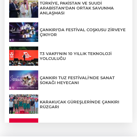
TÜRKİYE, PAKİSTAN VE SUUDİ
ARABİSTAN'DAN ORTAK SAVUNMA
ANLAŞMASI
ÇANKIRI'DA FESTİVAL COŞKUSU ZİRVEYE
ÇIKIYOR
T3 VAKFI'NIN 10 YILLIK TEKNOLOJİ
YOLCULUĞU
ÇANKIRI TUZ FESTİVALİ'NDE SANAT
SOKAĞI HEYECANI
KARAKUCAK GÜREŞLERİNDE ÇANKIRI
RÜZGARI
ÇANKIRI'DA YALNIZ YAŞAYAN
KADINDAN ACI HABER