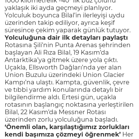
1000 kilometrelik -40°’lik buz çölünü
yaklaşık iki ayda geçmeyi planlıyor.
Yolculuk boyunca Bilal’in ilerleyişi uydu
üzerinden takip ediliyor, ayrıca keşif
süresince çekim yaparak günlük tutuyor.
Yolculuğuna dair ilk detayları paylaştı
Rotasına Şili’nin Punta Arenas şehrinden
başlayan Ali Rıza Bilal, 19 Kasım’da
Antarktika’ya gitmek üzere yola çıktı.
Uçakla, Ellsworth Dağları’nda yer alan
Union Buzulu üzerindeki Union Glacier
Kampı’na ulaştı. Kampta, güvenlik, çevre
ve tıbbi yardım konularında detaylı bir
bilgilendirme aldı. Ertesi gün, uçakla
rotasının başlangıç noktasına yerleştirilen
Bilal, 22 Kasım’da Messner Rotası
üzerinden zorlu yolculuğuna başladı.
‘Önemli olan, karşılaştığımız zorlukları
kendi başımıza çözmeyi öğrenmek’
Her